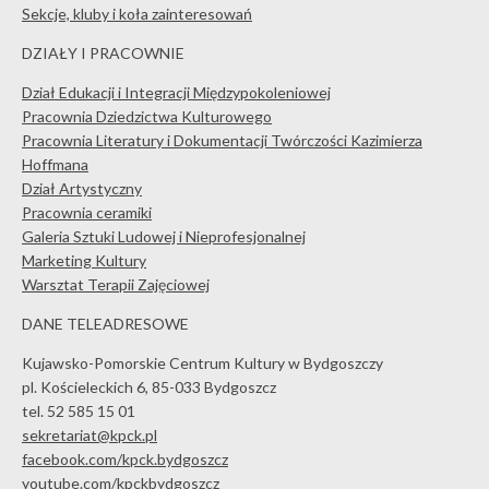
Sekcje, kluby i koła zainteresowań
DZIAŁY I PRACOWNIE
Dział Edukacji i Integracji Międzypokoleniowej
Pracownia Dziedzictwa Kulturowego
Pracownia Literatury i Dokumentacji Twórczości Kazimierza
Hoffmana
Dział Artystyczny
Pracownia ceramiki
Galeria Sztuki Ludowej i Nieprofesjonalnej
Marketing Kultury
Warsztat Terapii Zajęciowej
DANE TELEADRESOWE
Kujawsko-Pomorskie Centrum Kultury w Bydgoszczy
pl. Kościeleckich 6, 85-033 Bydgoszcz
tel. 52 585 15 01
sekretariat@kpck.pl
facebook.com/kpck.bydgoszcz
youtube.com/kpckbydgoszcz