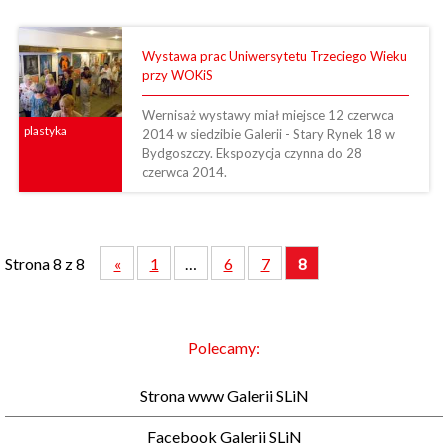
Wystawa prac Uniwersytetu Trzeciego Wieku
przy WOKiS
Wernisaż wystawy miał miejsce 12 czerwca
plastyka
2014 w siedzibie Galerii - Stary Rynek 18 w
Bydgoszczy. Ekspozycja czynna do 28
czerwca 2014.
Strona 8 z 8
«
1
…
6
7
8
Polecamy:
Strona www Galerii SLiN
Facebook Galerii SLiN