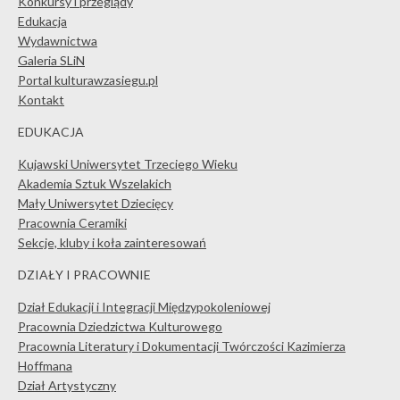
Konkursy i przeglądy
Edukacja
Wydawnictwa
Galeria SLiN
Portal kulturawzasiegu.pl
Kontakt
EDUKACJA
Kujawski Uniwersytet Trzeciego Wieku
Akademia Sztuk Wszelakich
Mały Uniwersytet Dziecięcy
Pracownia Ceramiki
Sekcje, kluby i koła zainteresowań
DZIAŁY I PRACOWNIE
Dział Edukacji i Integracji Międzypokoleniowej
Pracownia Dziedzictwa Kulturowego
Pracownia Literatury i Dokumentacji Twórczości Kazimierza
Hoffmana
Dział Artystyczny