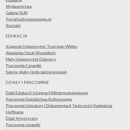
Wydawnictwa
Galeria SLiN
Portal kulturawzasiegu.pl
Kontakt
EDUKACJA
Kujawski Uniwersytet Trzeciego Wieku
Akademia Sztuk Wszelakich
Mały Uniwersytet Dziecięcy
Pracownia Ceramiki
Sekcje, kluby i koła zainteresowań
DZIAŁY I PRACOWNIE
Dział Edukacji i Integracji Międzypokoleniowej
Pracownia Dziedzictwa Kulturowego
Pracownia Literatury i Dokumentacji Twórczości Kazimierza
Hoffmana
Dział Artystyczny
Pracownia ceramiki