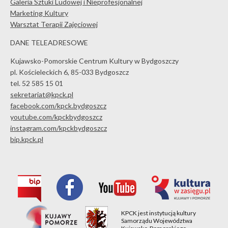
Galeria Sztuki Ludowej i Nieprofesjonalnej
Marketing Kultury
Warsztat Terapii Zajęciowej
DANE TELEADRESOWE
Kujawsko-Pomorskie Centrum Kultury w Bydgoszczy
pl. Kościeleckich 6, 85-033 Bydgoszcz
tel. 52 585 15 01
sekretariat@kpck.pl
facebook.com/kpck.bydgoszcz
youtube.com/kpckbydgoszcz
instagram.com/kpckbydgoszcz
bip.kpck.pl
KPCK jest instytucją kultury
Samorządu Województwa