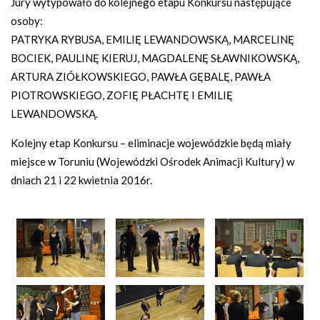
Jury wytypowało do kolejnego etapu Konkursu następujące
osoby:
PATRYKA RYBUSA, EMILIĘ LEWANDOWSKĄ, MARCELINĘ
BOCIEK, PAULINĘ KIERUJ, MAGDALENĘ SŁAWNIKOWSKĄ,
ARTURA ZIÓŁKOWSKIEGO, PAWŁA GĘBALĘ, PAWŁA
PIOTROWSKIEGO, ZOFIĘ PŁACHTĘ I EMILIĘ
LEWANDOWSKĄ.
Kolejny etap Konkursu – eliminacje wojewódzkie będą miały
miejsce w Toruniu (Wojewódzki Ośrodek Animacji Kultury) w
dniach 21 i 22 kwietnia 2016r.