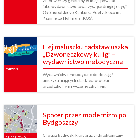
Zbiór wierszy gaśniemy w magii powstał
jako wydawnictwo towarzyszące drugiej edycji
Ogólnopolskiego Konkursu Poetyckiego im.
Kazimierza Hoffmana „KOS”.
Hej maluszku nadstaw uszka
„Dzwoneczkowy kulig” –
wydawnictwo metodyczne
muzyka
Wydawnictwo metodyczne do do zajęć
umuzykalniających dla dzieci w wieku
przedszkolnym i wczesnoszkolnym.
Spacer przez modernizm po
Bydgoszczy
Chociaż bydgoski krajobraz architektoniczny
dziedzictwo