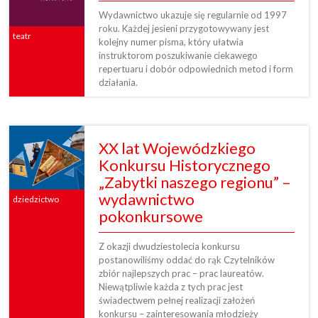
Wydawnictwo ukazuje się regularnie od 1997
roku. Każdej jesieni przygotowywany jest
teatr
kolejny numer pisma, który ułatwia
instruktorom poszukiwanie ciekawego
repertuaru i dobór odpowiednich metod i form
działania.
XX lat Wojewódzkiego
Konkursu Historycznego
„Zabytki naszego regionu” –
wydawnictwo
dziedzictwo
pokonkursowe
Z okazji dwudziestolecia konkursu
postanowiliśmy oddać do rąk Czytelników
zbiór najlepszych prac – prac laureatów.
Niewątpliwie każda z tych prac jest
świadectwem pełnej realizacji założeń
konkursu – zainteresowania młodzieży