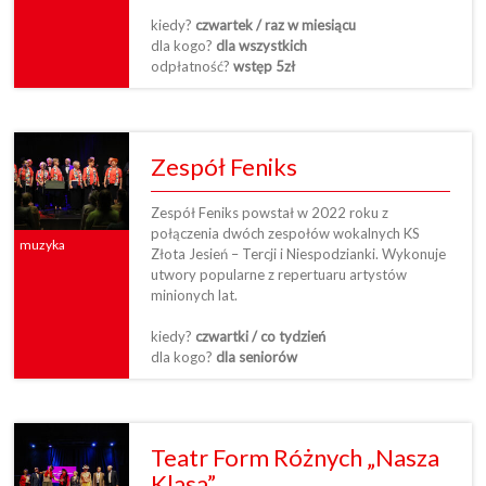
kiedy?
czwartek / raz w miesiącu
dla kogo?
dla wszystkich
odpłatność?
wstęp 5zł
Zespół Feniks
Zespół Feniks powstał w 2022 roku z
połączenia dwóch zespołów wokalnych KS
muzyka
Złota Jesień – Tercji i Niespodzianki. Wykonuje
utwory popularne z repertuaru artystów
minionych lat.
kiedy?
czwartki / co tydzień
dla kogo?
dla seniorów
Teatr Form Różnych „Nasza
Klasa”