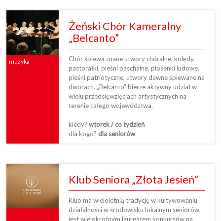
Żeński Chór Kameralny
„Belcanto”
Chór śpiewa znane utwory chóralne, kolędy,
muzyka
pastorałki, pieśni paschalne, piosenki ludowe,
pieśni patriotyczne, utwory dawne śpiewane na
dworach. „Belcanto” bierze aktywny udział w
wielu przedsięwzięciach artystycznych na
terenie całego województwa.
kiedy?
wtorek / co tydzień
dla kogo?
dla seniorów
Klub Seniora „Złota Jesień”
Klub ma wieloletnią tradycję w kultywowaniu
działalności w środowisku lokalnym seniorów,
jest wielokrotnym laureatem konkursów na