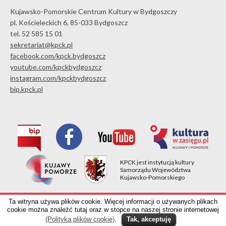
Kujawsko-Pomorskie Centrum Kultury w Bydgoszczy
pl. Kościeleckich 6, 85-033 Bydgoszcz
tel. 52 585 15 01
sekretariat@kpck.pl
facebook.com/kpck.bydgoszcz
youtube.com/kpckbydgoszcz
instagram.com/kpckbydgoszcz
bip.kpck.pl
KPCK jest instytucją kultury
Samorządu Województwa
Kujawsko-Pomorskiego
Kujawsko-Pomorskie Centrum Kultury w Bydgoszczy
Ta witryna używa plików cookie. Więcej informacji o używanych plikach
pl. Kościeleckich 6, 85-033 Bydgoszcz, tel. 52 585 15 01
cookie można znaleźć tutaj oraz w stopce na naszej stronie internetowej
(Polityka plików cookie)
.
Tak, akceptuję