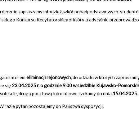
erdecznie zapraszamy młodzież szkół ponadpodstawowych, student
olskiego Konkursu Recytatorskiego, który tradycyjnie przeprowadz
rganizatorem
eliminacji rejonowych
, do udziału w których zapraszam
ie się
23.04.2025 r. o godzinie 9.00 w siedzibie Kujawsko-Pomorsk
osobiście, drogą pocztową lub mailowo czekamy do dnia
15.04.2025
.
W razie pytań pozostajemy do Państwa dyspozycji.