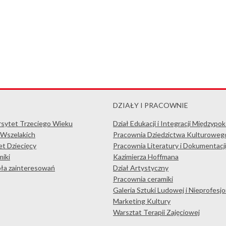
DZIAŁY I PRACOWNIE
rsytet Trzeciego Wieku
Dział Edukacji i Integracji Międzypo
 Wszelakich
Pracownia Dziedzictwa Kulturoweg
t Dziecięcy
Pracownia Literatury i Dokumentacj
iki
Kazimierza Hoffmana
koła zainteresowań
Dział Artystyczny
Pracownia ceramiki
Galeria Sztuki Ludowej i Nieprofesjo
Marketing Kultury
Warsztat Terapii Zajęciowej