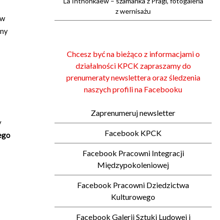
La Inthonkaew – szamanka z Pragi, fotogaleria
z wernisażu
ów
ony
Chcesz być na bieżąco z informacjami o
działalności KPCK zapraszamy do
prenumeraty newslettera oraz śledzenia
naszych profili na Facebooku
Zaprenumeruj newsletter
y
Facebook KPCK
iego
Facebook Pracowni Integracji
Międzypokoleniowej
Facebook Pracowni Dziedzictwa
Kulturowego
Facebook Galerii Sztuki Ludowej i