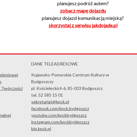
planujesz podróż autem?
zobacz mapę dojazdu
planujesz dojazd komunikacją miejską?
skorzystaj z serwisu jakdojade.pl
DANE TELEADRESOWE
koleniowej
Kujawsko-Pomorskie Centrum Kultury w
o
Bydgoszczy
i Twórczości
pl. Kościeleckich 6, 85-033 Bydgoszcz
tel. 52 585 15 01
sekretariat@kpck.pl
facebook.com/kpck.bydgoszcz
nalnej
youtube.com/kpckbydgoszcz
instagram.com/kpckbydgoszcz
bip.kpck.pl