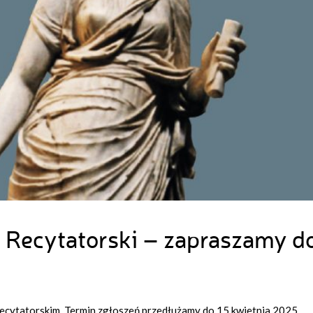
 Recytatorski – zapraszamy d
ecytatorskim. Termin zgłoszeń przedłużamy do 15 kwietnia 2025