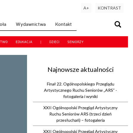
A+
KONTRAST
koła
Wydawnictwa
Kontakt
CTWO
EDUKACJA
|
DZIECI
SENIORZY
Najnowsze aktualności
Finał 22. Ogólnopolskiego Przeglądu
Artystycznego Ruchu Seniorów „ARS” -
fotogaleria i wyniki
XXII Ogólnopolski Przegląd Artystyczny
Ruchu Seniorów ARS (trzeci dzień
przesłuchań) – fotogaleria
XXII Ogólnopolski Przegląd Artystyczny