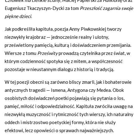
Eugeniusz Tkaczyszyn-Dycki za tom
Przeszłość zagarnia swoje
piękne dzieci
.
Jak podkreśliła kapituła, poezja Anny Piwkowskiej tworzy
niezwykły krajobraz — jednocześnie realny i ulotny,
prześwietlony pamięcią, kulturą i doświadczeniem przemijania.
Wiersze z tomu
Prześwity
prowadzą czytelnika przez świat, w
którym codzienność spotyka się z mitem, a współczesność
pozostaje w nieustannym dialogu z historią i tradycją.
W tej poezji obecni są zarówno bliscy zmarli, jak i bohaterowie
antycznych tragedii — Ismena, Antygona czy Medea. Obok
osobistych doświadczeń poetki pojawiają się pytania o los,
pamięć, miłość i odpowiedzialność. Kapituła zwróciła uwagę na
niezwykłą muzyczność i rytmiczność tych wierszy, ich naturalny
oddech i mistrzostwo poetyckiej formy, która nie służy
efektowi, lecz opowieści o sprawach najważniejszych.