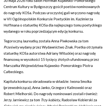
30 maja 2026 roku Salon Hoffman Kujawsko-Pomorskiego
Centrum Kultury w Bydgoszczy gościł poetów nominowanych
do nagrody KOSa. Podczas uroczystej gali wręczono nagrodę
w VII Ogólnopolskim Konkursie Poetyckim im. Kazimierza
Hoffmana o statuetkę KOSa dla najlepszego tomu poetyckiego
wydanego w roku poprzedzającym edycję konkursu.
Tegoroczną laureatką została Anna Piwkowska za tom
Prześwity
wydany przez Wydawnictwo Znak. Poetka otrzymała
statuetkę KOSa autorstwa Adriany Wituckiej oraz nagrodę
finansową w wysokości 15 tysięcy złotych ufundowaną przez
Marszałka Województwa Kujawsko-Pomorskiego Piotra
Całbeckiego.
Kapituła konkursu obradowała w składzie: Iwona Smolka
(przewodnicząca), Anna Janko, Grzegorz Kalinowski oraz
Robert Mielhorski. Do nagrody nominowani zostali również:
Jerzy Jarniewicz za tom
Trzy kobiety
, Radosław Kobierski za
Człowiek ma cienkie ściany
, Maciej Papierski za
Halkionię
oraz