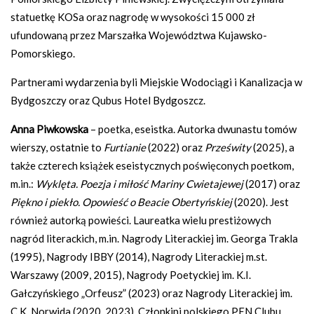
statuetkę KOSa oraz nagrodę w wysokości 15 000 zł
ufundowaną przez Marszałka Województwa Kujawsko-
Pomorskiego.
Partnerami wydarzenia byli Miejskie Wodociągi i Kanalizacja w
Bydgoszczy oraz Qubus Hotel Bydgoszcz.
Anna Piwkowska
– poetka, eseistka. Autorka dwunastu tomów
wierszy, ostatnie to
Furtianie
(2022) oraz
Prześwity
(2025), a
także czterech książek eseistycznych poświęconych poetkom,
m.in.:
Wyklęta. Poezja i miłość Mariny Cwietajewej
(2017) oraz
Piękno i piekło. Opowieść o Beacie Obertyńskiej
(2020). Jest
również autorką powieści. Laureatka wielu prestiżowych
nagród literackich, m.in. Nagrody Literackiej im. Georga Trakla
(1995), Nagrody IBBY (2014), Nagrody Literackiej m.st.
Warszawy (2009, 2015), Nagrody Poetyckiej im. K.I.
Gałczyńskiego „Orfeusz” (2023) oraz Nagrody Literackiej im.
C.K. Norwida (2020, 2023). Członkini polskiego PEN Clubu.