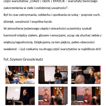
część warsztatów „CIAŁO | GŁOS | EMOCJE – warsztaty twórczego
zakorzenienia w ciele i codziennej uważności”
.
Był to czas zatrzymania, oddechu i spotkania ze sobą – poprzez ruch,
dźwięk, uważność i wspólne bycie.
W atmosferze jesiennego ciepła i otwartości uczestnicy szukali
harmonii między ciałem, głosem i emocjami, ucząc się słuchać siebie z
większą łagodnością. Dziękujemy za ten piękny, pełen obecności
weekend – i już czekamy na drugą część warsztatów w najbliższe dni!
Grosskreutz
fot. Szymon