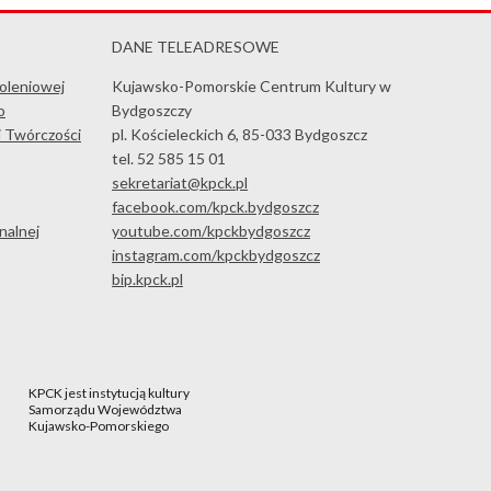
DANE TELEADRESOWE
koleniowej
Kujawsko-Pomorskie Centrum Kultury w
o
Bydgoszczy
i Twórczości
pl. Kościeleckich 6, 85-033 Bydgoszcz
tel. 52 585 15 01
sekretariat@kpck.pl
facebook.com/kpck.bydgoszcz
nalnej
youtube.com/kpckbydgoszcz
instagram.com/kpckbydgoszcz
bip.kpck.pl
KPCK jest instytucją kultury
Samorządu Województwa
Kujawsko-Pomorskiego