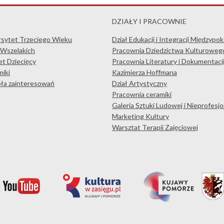
DZIAŁY I PRACOWNIE
rsytet Trzeciego Wieku
Dział Edukacji i Integracji Międzypo
 Wszelakich
Pracownia Dziedzictwa Kulturoweg
t Dziecięcy
Pracownia Literatury i Dokumentacj
iki
Kazimierza Hoffmana
koła zainteresowań
Dział Artystyczny
Pracownia ceramiki
Galeria Sztuki Ludowej i Nieprofesjo
Marketing Kultury
Warsztat Terapii Zajęciowej