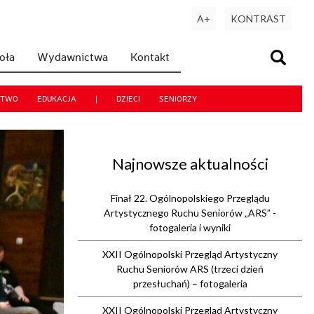
A+
KONTRAST
koła
Wydawnictwa
Kontakt
CTWO
EDUKACJA
|
DZIECI
SENIORZY
Najnowsze aktualności
Finał 22. Ogólnopolskiego Przeglądu
Artystycznego Ruchu Seniorów „ARS” -
fotogaleria i wyniki
XXII Ogólnopolski Przegląd Artystyczny
Ruchu Seniorów ARS (trzeci dzień
przesłuchań) – fotogaleria
XXII Ogólnopolski Przegląd Artystyczny