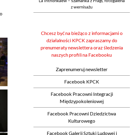
La Inthonkaew – szamanka z Pragi, fotogaleria
z wernisażu
co
Chcesz być na bieżąco z informacjami o
działalności KPCK zapraszamy do
prenumeraty newslettera oraz śledzenia
naszych profili na Facebooku
Zaprenumeruj newsletter
Facebook KPCK
Facebook Pracowni Integracji
Międzypokoleniowej
Facebook Pracowni Dziedzictwa
Kulturowego
Facebook Galerii Sztuki Ludowej i