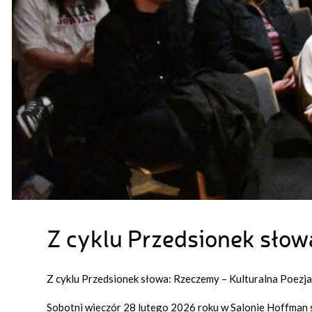
Z cyklu Przedsionek słow
Z cyklu Przedsionek słowa: Rzeczemy – Kulturalna Poezja
Sobotni wieczór 28 lutego 2026 roku w Salonie Hoffman st