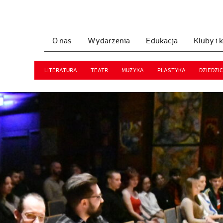
O nas
Wydarzenia
Edukacja
Kluby i 
LITERATURA
TEATR
MUZYKA
PLASTYKA
DZIEDZI