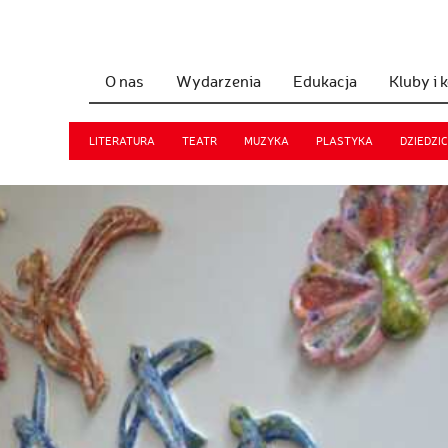
O nas
Wydarzenia
Edukacja
Kluby i 
LITERATURA
TEATR
MUZYKA
PLASTYKA
DZIEDZI