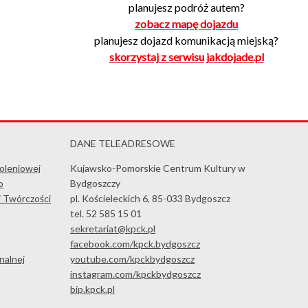
planujesz podróż autem?
zobacz mapę dojazdu
planujesz dojazd komunikacją miejską?
skorzystaj z serwisu jakdojade.pl
DANE TELEADRESOWE
koleniowej
Kujawsko-Pomorskie Centrum Kultury w
o
Bydgoszczy
i Twórczości
pl. Kościeleckich 6, 85-033 Bydgoszcz
tel. 52 585 15 01
sekretariat@kpck.pl
facebook.com/kpck.bydgoszcz
nalnej
youtube.com/kpckbydgoszcz
instagram.com/kpckbydgoszcz
bip.kpck.pl