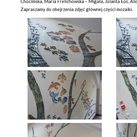
Chocimska, Maria Frelichowska – Migała, Jolanta Łoś, Ali
Zapraszamy do obejrzenia zdjęć głównej części mozaiki.