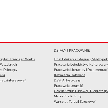
DZIAŁY I PRACOWNIE
rsytet Trzeciego Wieku
Dział Edukacji i Integracji Międzypo
 Wszelakich
Pracownia Dziedzictwa Kulturoweg
t Dziecięcy
Pracownia Literatury i Dokumentacj
iki
Kazimierza Hoffmana
koła zainteresowań
Dział Artystyczny
Pracownia ceramiki
Galeria Sztuki Ludowej i Nieprofesjo
Marketing Kultury
Warsztat Terapii Zajęciowej