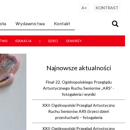
A+
KONTRAST
koła
Wydawnictwa
Kontakt
CTWO
EDUKACJA
|
DZIECI
SENIORZY
Najnowsze aktualności
Finał 22. Ogólnopolskiego Przeglądu
Artystycznego Ruchu Seniorów „ARS” -
fotogaleria i wyniki
XXII Ogólnopolski Przegląd Artystyczny
Ruchu Seniorów ARS (trzeci dzień
przesłuchań) – fotogaleria
XXII Ogólnopolski Przegląd Artystyczny