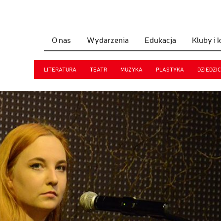
O nas
Wydarzenia
Edukacja
Kluby i 
LITERATURA
TEATR
MUZYKA
PLASTYKA
DZIEDZI