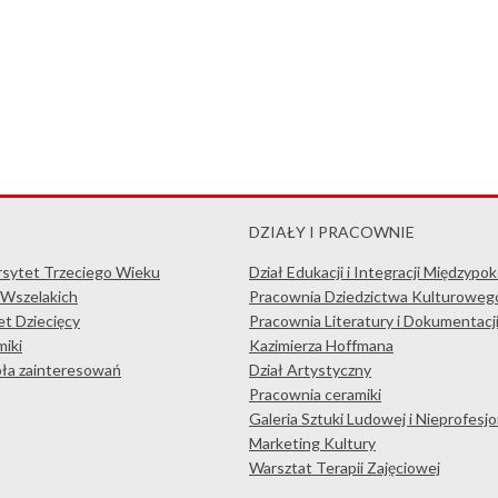
DZIAŁY I PRACOWNIE
rsytet Trzeciego Wieku
Dział Edukacji i Integracji Międzypo
 Wszelakich
Pracownia Dziedzictwa Kulturoweg
t Dziecięcy
Pracownia Literatury i Dokumentacj
iki
Kazimierza Hoffmana
koła zainteresowań
Dział Artystyczny
Pracownia ceramiki
Galeria Sztuki Ludowej i Nieprofesjo
Marketing Kultury
Warsztat Terapii Zajęciowej