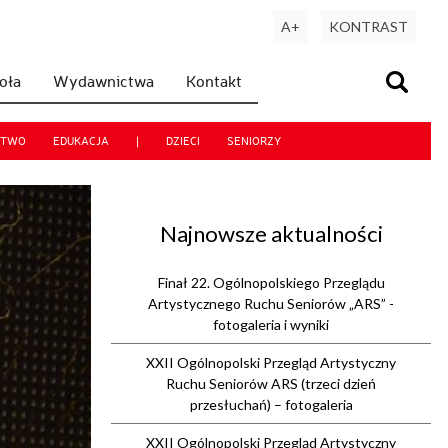
A+
KONTRAST
koła
Wydawnictwa
Kontakt
CTWO
EDUKACJA
|
DZIECI
SENIORZY
Najnowsze aktualności
Finał 22. Ogólnopolskiego Przeglądu
Artystycznego Ruchu Seniorów „ARS” -
fotogaleria i wyniki
XXII Ogólnopolski Przegląd Artystyczny
Ruchu Seniorów ARS (trzeci dzień
przesłuchań) – fotogaleria
XXII Ogólnopolski Przegląd Artystyczny