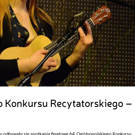
o Konkursu Recytatorskiego –
u odbywały się spotkania finałowe 64. Ogólnopolskiego Konkursu