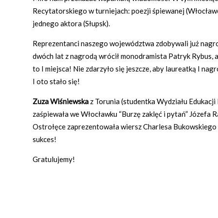
Recytatorskiego w turniejach: poezji śpiewanej (Włocław
jednego aktora (Słupsk).
Reprezentanci naszego województwa zdobywali już nagrod
dwóch lat z nagrodą wrócił monodramista Patryk Rybus, a
to I miejsca! Nie zdarzyło się jeszcze, aby laureatką I n
I oto stało się!
Zuza Wiśniewska
z Torunia (studentka Wydziału Edukacj
zaśpiewała we Włocławku “Burzę zaklęć i pytań” Józefa 
Ostrołęce zaprezentowała wiersz Charlesa Bukowskiego „
sukces!
Gratulujemy!