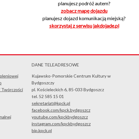
planujesz podróż autem?
zobacz mapę dojazdu
planujesz dojazd komunikacją miejską?
skorzystaj z serwisu jakdojade.pl
DANE TELEADRESOWE
koleniowej
Kujawsko-Pomorskie Centrum Kultury w
o
Bydgoszczy
i Twórczości
pl. Kościeleckich 6, 85-033 Bydgoszcz
tel. 52 585 15 01
sekretariat@kpck.pl
facebook.com/kpck.bydgoszcz
nalnej
youtube.com/kpckbydgoszcz
instagram.com/kpckbydgoszcz
bip.kpck.pl