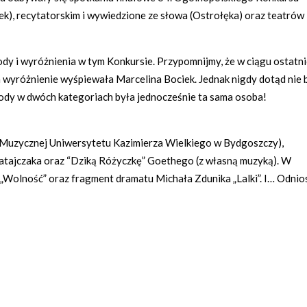
ek), recytatorskim i wywiedzione ze słowa (Ostrołęka) oraz teatrów
y i wyróżnienia w tym Konkursie. Przypomnijmy, że w ciągu ostatn
 wyróżnienie wyśpiewała Marcelina Bociek. Jednak nigdy dotąd nie 
agrody w dwóch kategoriach była jednocześnie ta sama osoba!
i Muzycznej Uniwersytetu Kazimierza Wielkiego w Bydgoszczy),
Ratajczaka oraz “Dziką Różyczkę” Goethego (z własną muzyką). W
Wolność” oraz fragment dramatu Michała Zdunika „Lalki”. I… Odnio