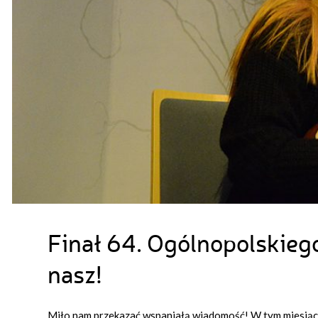
Finał 64. Ogólnopolskieg
nasz!
Miło nam przekazać wspaniałą wiadomość! W tym miesiąc