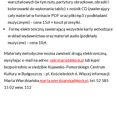
warsztatowych (w tym nuty, partytury obrazkowe, obrazki i
kolorowanki do wykonania tablic) + nośnik CD (zawierający
cały materiał w formacie PDF oraz pliki mp3 z podkładami
muzycznymi) – cena 15zł + koszt przesyłki.
Formę elektroniczną zawierającą wszystkie karty wchodzące
w skład wydawnictwa oraz materiał audio (podkłady
muzyczne) – cena 10zł.
Materiały metodyczne można zamówić drogą elektroniczną,
wysyłając e-mail na adres:
sekretariat@kpck.pl
lub kupić
bezpośrednio w siedzibie Kujawsko-Pomorskiego Centrum
Kultury w Bydgoszczy – pl. Kościeleckich 6. Więcej informacji:
Marta Wierzbiańska
marta.wierzbianska@kpck.pl
, tel. 52 585
15 02 wew. 112