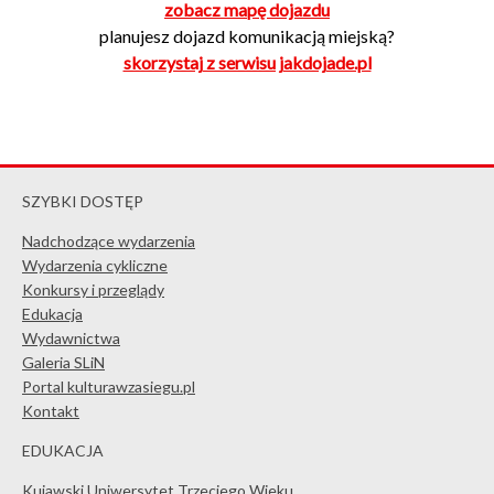
zobacz mapę dojazdu
planujesz dojazd komunikacją miejską?
skorzystaj z serwisu jakdojade.pl
SZYBKI DOSTĘP
Nadchodzące wydarzenia
Wydarzenia cykliczne
Konkursy i przeglądy
Edukacja
Wydawnictwa
Galeria SLiN
Portal kulturawzasiegu.pl
Kontakt
EDUKACJA
Kujawski Uniwersytet Trzeciego Wieku