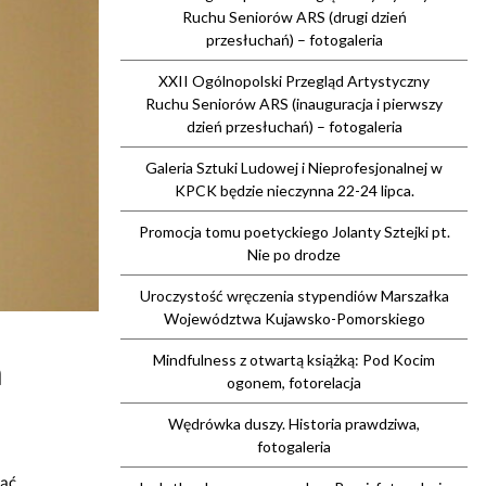
Ruchu Seniorów ARS (drugi dzień
przesłuchań) – fotogaleria
XXII Ogólnopolski Przegląd Artystyczny
Ruchu Seniorów ARS (inauguracja i pierwszy
dzień przesłuchań) – fotogaleria
Galeria Sztuki Ludowej i Nieprofesjonalnej w
KPCK będzie nieczynna 22-24 lipca.
Promocja tomu poetyckiego Jolanty Sztejki pt.
Nie po drodze
Uroczystość wręczenia stypendiów Marszałka
Województwa Kujawsko-Pomorskiego
h
Mindfulness z otwartą książką: Pod Kocim
ogonem, fotorelacja
Wędrówka duszy. Historia prawdziwa,
fotogaleria
ząć