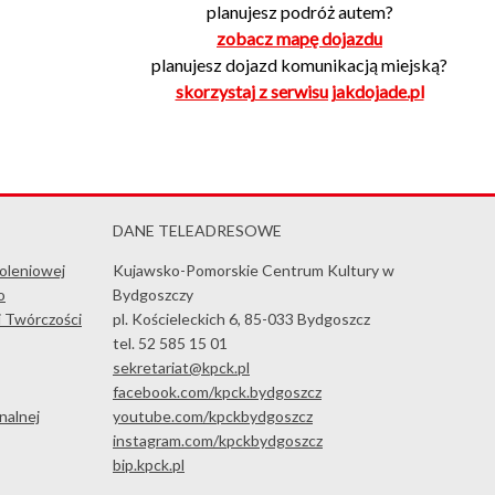
planujesz podróż autem?
zobacz mapę dojazdu
planujesz dojazd komunikacją miejską?
skorzystaj z serwisu jakdojade.pl
DANE TELEADRESOWE
koleniowej
Kujawsko-Pomorskie Centrum Kultury w
o
Bydgoszczy
i Twórczości
pl. Kościeleckich 6, 85-033 Bydgoszcz
tel. 52 585 15 01
sekretariat@kpck.pl
facebook.com/kpck.bydgoszcz
nalnej
youtube.com/kpckbydgoszcz
instagram.com/kpckbydgoszcz
bip.kpck.pl