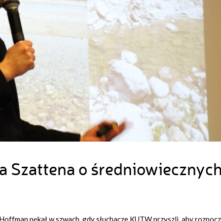
 Szattena o średniowiecznyc
on Hoffman pękał w szwach, gdy słuchacze KUTW przyszli, aby rozpoc