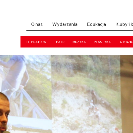
O nas
Wydarzenia
Edukacja
Kluby i 
LITERATURA
TEATR
MUZYKA
PLASTYKA
DZIEDZI