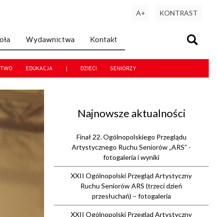
A+
KONTRAST
koła
Wydawnictwa
Kontakt
CTWO
EDUKACJA
|
DZIECI
SENIORZY
Najnowsze aktualności
Finał 22. Ogólnopolskiego Przeglądu
Artystycznego Ruchu Seniorów „ARS” -
fotogaleria i wyniki
XXII Ogólnopolski Przegląd Artystyczny
Ruchu Seniorów ARS (trzeci dzień
przesłuchań) – fotogaleria
XXII Ogólnopolski Przegląd Artystyczny