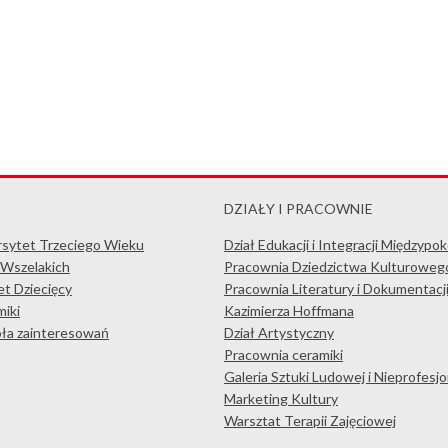
DZIAŁY I PRACOWNIE
rsytet Trzeciego Wieku
Dział Edukacji i Integracji Międzypo
 Wszelakich
Pracownia Dziedzictwa Kulturoweg
t Dziecięcy
Pracownia Literatury i Dokumentacj
iki
Kazimierza Hoffmana
koła zainteresowań
Dział Artystyczny
Pracownia ceramiki
Galeria Sztuki Ludowej i Nieprofesjo
Marketing Kultury
Warsztat Terapii Zajęciowej