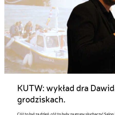
KUTW: wykład dra Dawida
grodziskach.
Cóż to był za dzień, cóż to były za grupy słuchaczy! Sal