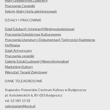
Mały Uniwersytet Dziecięcy
Pracownia Ceramiki
Sekcje, kluby i koła zainteresowań
DZIAŁY I PRACOWNIE
Dział Edukacji i Integracji Międzypokoleniowej
Pracownia Dziedzictwa Kulturowego
Pracownia Literatury i Dokumentacji Twórczości Kazimierza
Hoffmana
Dział Artystyczny
Pracownia ceramiki
Galeria Sztuki Ludowej i Nieprofesjonalnej
Marketing Kultury
Warsztat Terapii Zajęciowej
DANE TELEADRESOWE
Kujawsko-Pomorskie Centrum Kultury w Bydgoszczy
pl. Kościeleckich 6, 85-033 Bydgoszcz
tel. 52 585 15 01
sekretariat@kpck.pl