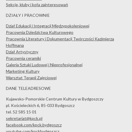
Sekcje, kluby i koła zainteresowań
DZIAŁY I PRACOWNIE
Dział Edukacji i Integracji Międzypokoleniowej
Pracownia Dziedzictwa Kulturowego
Pracownia Literatury i Dokumentacji Twórczości Kazimierza
Hoffmana
Dział Artystyczny
Pracownia ceramiki
Galeria Sztuki Ludowej i Nieprofesjonalnej
Marketing Kultury
Warsztat Terapii Zajęciowej
DANE TELEADRESOWE
Kujawsko-Pomorskie Centrum Kultury w Bydgoszczy
pl. Kościeleckich 6, 85-033 Bydgoszcz
tel. 52 585 15 01
sekretariat@kpck.pl
facebook.com/kpck.bydgoszcz
youtube.com/kpckbydgoszcz