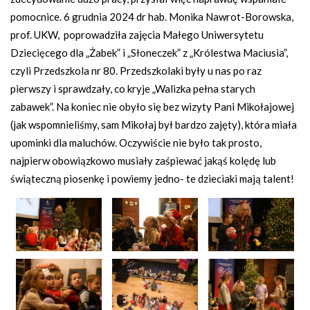
pomocnice. 6 grudnia 2024 dr hab. Monika Nawrot-Borowska,
prof. UKW, poprowadziła zajęcia Małego Uniwersytetu
Dziecięcego dla „Żabek” i „Słoneczek” z „Królestwa Maciusia”,
czyli Przedszkola nr 80. Przedszkolaki były u nas po raz
pierwszy i sprawdzały, co kryje „Walizka pełna starych
zabawek”. Na koniec nie obyło się bez wizyty Pani Mikołajowej
(jak wspomnieliśmy, sam Mikołaj był bardzo zajęty), która miała
upominki dla maluchów. Oczywiście nie było tak prosto,
najpierw obowiązkowo musiały zaśpiewać jakąś kolędę lub
świąteczną piosenkę i powiemy jedno- te dzieciaki mają talent!