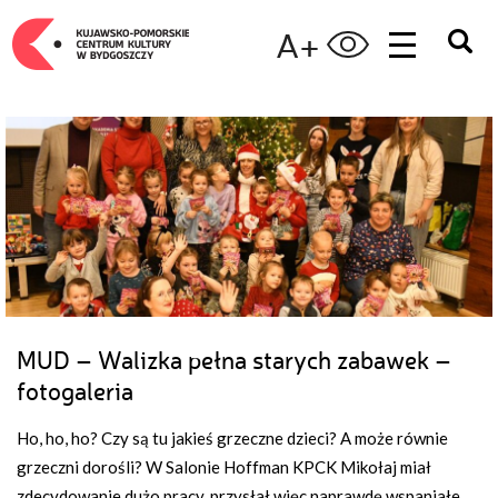
A+
MUD – Walizka pełna starych zabawek –
fotogaleria
Ho, ho, ho? Czy są tu jakieś grzeczne dzieci? A może równie
grzeczni dorośli? W Salonie Hoffman KPCK Mikołaj miał
zdecydowanie dużo pracy, przysłał więc naprawdę wspaniałe