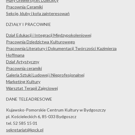
Mały Uniwersytet Dziecięcy
Pracownia Ceramiki
Sekcje, kluby i koła zainteresowań
DZIAŁY I PRACOWNIE
Dział Edukacji i Integracji Międzypokoleniowej
Pracownia Dziedzictwa Kulturowego
Pracownia Literatury i Dokumentacji Twórczości Kazimierza
Hoffmana
Dział Artystyczny
Pracownia ceramiki
Galeria Sztuki Ludowej i Nieprofesjonalnej
Marketing Kultury
Warsztat Terapii Zajęciowej
DANE TELEADRESOWE
Kujawsko-Pomorskie Centrum Kultury w Bydgoszczy
pl. Kościeleckich 6, 85-033 Bydgoszcz
tel. 52 585 15 01
sekretariat@kpck.pl