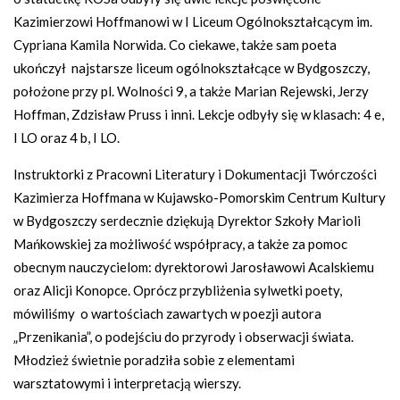
Kazimierzowi Hoffmanowi w I Liceum Ogólnokształcącym im.
Cypriana Kamila Norwida. Co ciekawe, także sam poeta
ukończył najstarsze liceum ogólnokształcące w Bydgoszczy,
położone przy pl. Wolności 9, a także Marian Rejewski, Jerzy
Hoffman, Zdzisław Pruss i inni. Lekcje odbyły się w klasach: 4 e,
I LO oraz 4 b, I LO.
Instruktorki z Pracowni Literatury i Dokumentacji Twórczości
Kazimierza Hoffmana w Kujawsko-Pomorskim Centrum Kultury
w Bydgoszczy serdecznie dziękują Dyrektor Szkoły Marioli
Mańkowskiej za możliwość współpracy, a także za pomoc
obecnym nauczycielom: dyrektorowi Jarosławowi Acalskiemu
oraz Alicji Konopce. Oprócz przybliżenia sylwetki poety,
mówiliśmy o wartościach zawartych w poezji autora
„Przenikania”, o podejściu do przyrody i obserwacji świata.
Młodzież świetnie poradziła sobie z elementami
warsztatowymi i interpretacją wierszy.