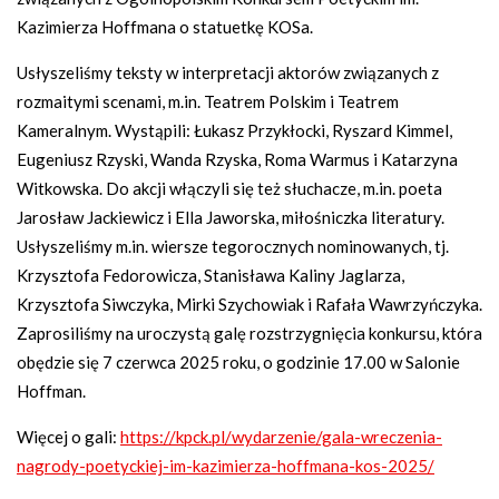
Kazimierza Hoffmana o statuetkę KOSa.
Usłyszeliśmy teksty w interpretacji aktorów związanych z
rozmaitymi scenami, m.in. Teatrem Polskim i Teatrem
Kameralnym. Wystąpili: Łukasz Przykłocki, Ryszard Kimmel,
Eugeniusz Rzyski, Wanda Rzyska, Roma Warmus i Katarzyna
Witkowska. Do akcji włączyli się też słuchacze, m.in. poeta
Jarosław Jackiewicz i Ella Jaworska, miłośniczka literatury.
Usłyszeliśmy m.in. wiersze tegorocznych nominowanych, tj.
Krzysztofa Fedorowicza, Stanisława Kaliny Jaglarza,
Krzysztofa Siwczyka, Mirki Szychowiak i Rafała Wawrzyńczyka.
Zaprosiliśmy na uroczystą galę rozstrzygnięcia konkursu, która
obędzie się 7 czerwca 2025 roku, o godzinie 17.00 w Salonie
Hoffman.
Więcej o gali:
https://kpck.pl/wydarzenie/gala-wreczenia-
nagrody-poetyckiej-im-kazimierza-hoffmana-kos-2025/