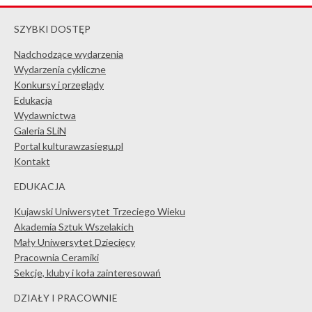
SZYBKI DOSTĘP
Nadchodzące wydarzenia
Wydarzenia cykliczne
Konkursy i przeglądy
Edukacja
Wydawnictwa
Galeria SLiN
Portal kulturawzasiegu.pl
Kontakt
EDUKACJA
Kujawski Uniwersytet Trzeciego Wieku
Akademia Sztuk Wszelakich
Mały Uniwersytet Dziecięcy
Pracownia Ceramiki
Sekcje, kluby i koła zainteresowań
DZIAŁY I PRACOWNIE