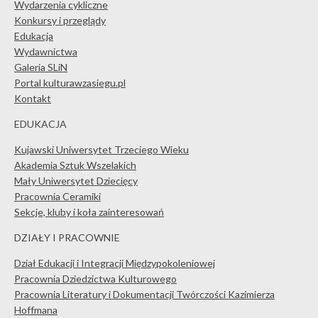
Wydarzenia cykliczne
Konkursy i przeglądy
Edukacja
Wydawnictwa
Galeria SLiN
Portal kulturawzasiegu.pl
Kontakt
EDUKACJA
Kujawski Uniwersytet Trzeciego Wieku
Akademia Sztuk Wszelakich
Mały Uniwersytet Dziecięcy
Pracownia Ceramiki
Sekcje, kluby i koła zainteresowań
DZIAŁY I PRACOWNIE
Dział Edukacji i Integracji Międzypokoleniowej
Pracownia Dziedzictwa Kulturowego
Pracownia Literatury i Dokumentacji Twórczości Kazimierza
Hoffmana