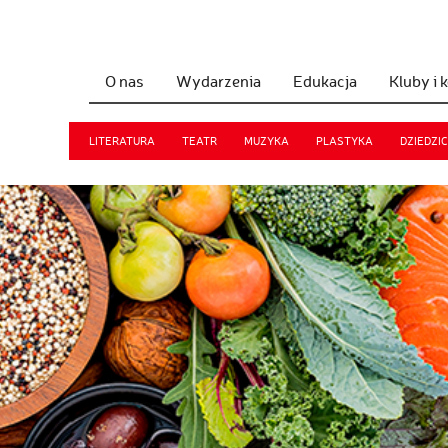
O nas
Wydarzenia
Edukacja
Kluby i 
LITERATURA
TEATR
MUZYKA
PLASTYKA
DZIEDZI