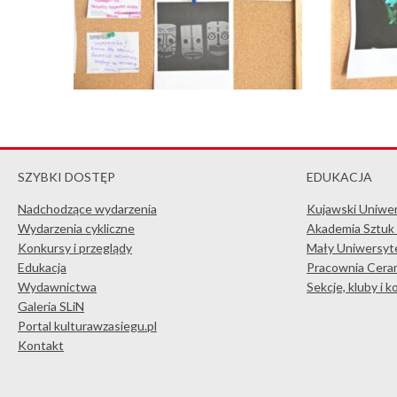
SZYBKI DOSTĘP
EDUKACJA
Nadchodzące wydarzenia
Kujawski Uniwe
Wydarzenia cykliczne
Akademia Sztuk
Konkursy i przeglądy
Mały Uniwersyte
Edukacja
Pracownia Ceram
Wydawnictwa
Sekcje, kluby i 
Galeria SLiN
Portal kulturawzasiegu.pl
Kontakt