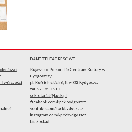
DANE TELEADRESOWE
koleniowej
Kujawsko-Pomorskie Centrum Kultury w
o
Bydgoszczy
i Twórczości
pl. Kościeleckich 6, 85-033 Bydgoszcz
tel. 52 585 15 01
sekretariat@kpck.pl
facebook.com/kpck.bydgoszcz
nalnej
youtube.com/kpckbydgoszcz
instagram.com/kpckbydgoszcz
bip.kpck.pl