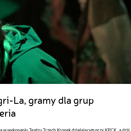
ri-La, gramy dla grup
eria
 la w wykonaniu Teatru Trzech Kropek działającym przy KPCK, a dziś