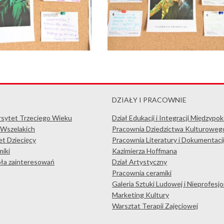
DZIAŁY I PRACOWNIE
rsytet Trzeciego Wieku
Dział Edukacji i Integracji Międzypo
 Wszelakich
Pracownia Dziedzictwa Kulturoweg
t Dziecięcy
Pracownia Literatury i Dokumentacj
iki
Kazimierza Hoffmana
koła zainteresowań
Dział Artystyczny
Pracownia ceramiki
Galeria Sztuki Ludowej i Nieprofesjo
Marketing Kultury
Warsztat Terapii Zajęciowej