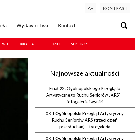
A+
KONTRAST
koła
Wydawnictwa
Kontakt
CTWO
EDUKACJA
|
DZIECI
SENIORZY
Najnowsze aktualności
Finał 22. Ogólnopolskiego Przeglądu
Artystycznego Ruchu Seniorów „ARS” -
fotogaleria i wyniki
XXII Ogólnopolski Przegląd Artystyczny
Ruchu Seniorów ARS (trzeci dzień
przesłuchań) – fotogaleria
XXII Ogólnopolski Przegląd Artystyczny