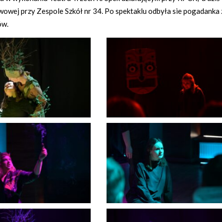
awowej przy Zespole Szkół nr 34. Po spektaklu odbyła sie pogadanka 
ów.