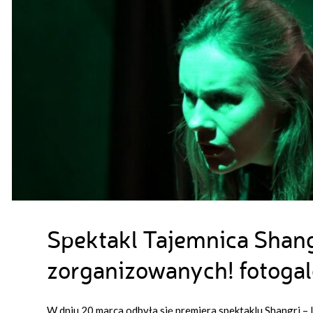
Spektakl Tajemnica Shang
zorganizowanych! fotogal
W dniu 20 marca odbyła się premiera spektaklu Shangri –