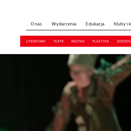
O nas
Wydarzenia
Edukacja
Kluby i 
LITERATURA
TEATR
MUZYKA
PLASTYKA
DZIEDZI