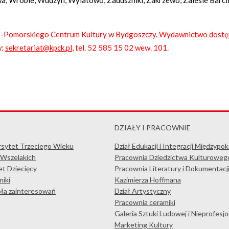
sko-Pomorskiego Centrum Kultury w Bydgoszczy. Wydawnictwo dost
w:
sekretariat@kpck.pl
, tel. 52 585 15 02 wew. 101.
DZIAŁY I PRACOWNIE
rsytet Trzeciego Wieku
Dział Edukacji i Integracji Międzypo
 Wszelakich
Pracownia Dziedzictwa Kulturoweg
t Dziecięcy
Pracownia Literatury i Dokumentacj
iki
Kazimierza Hoffmana
koła zainteresowań
Dział Artystyczny
Pracownia ceramiki
Galeria Sztuki Ludowej i Nieprofesjo
Marketing Kultury