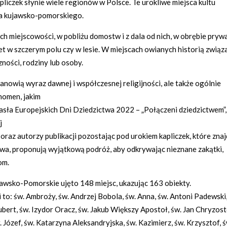
pliczek słynie wiele regionów w Polsce. Te urokliwe miejsca kultu
a kujawsko-pomorskiego.
rach miejscowości, w pobliżu domostw i z dala od nich, w obrębie pry
wet w szczerym polu czy w lesie. W miejscach owianych historią zwią
zności, rodziny lub osoby.
anowią wyraz dawnej i współczesnej religijności, ale także ogólnie
nomen, jakim
hasła Europejskich Dni Dziedzictwa 2022 – „Połączeni dziedzictwem”,
j
az autorzy publikacji pozostając pod urokiem kapliczek, które znaj
wa, proponują wyjątkową podróż, aby odkrywając nieznane zakątki,
om.
awsko-Pomorskie ujęto 148 miejsc, ukazując 163 obiekty.
i to: św. Ambroży, św. Andrzej Bobola, św. Anna, św. Antoni Padewski,
Hubert, św. Izydor Oracz, św. Jakub Większy Apostoł, św. Jan Chryzos
. Józef, św. Katarzyna Aleksandryjska, św. Kazimierz, św. Krzysztof, ś