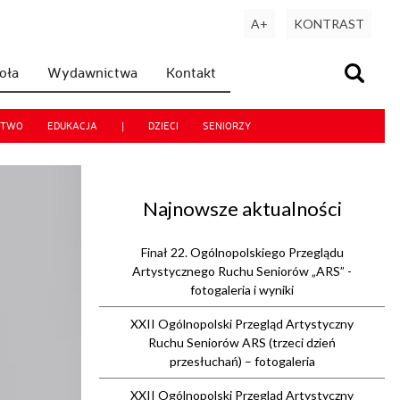
A+
KONTRAST
koła
Wydawnictwa
Kontakt
CTWO
EDUKACJA
|
DZIECI
SENIORZY
Najnowsze aktualności
Finał 22. Ogólnopolskiego Przeglądu
Artystycznego Ruchu Seniorów „ARS” -
fotogaleria i wyniki
XXII Ogólnopolski Przegląd Artystyczny
Ruchu Seniorów ARS (trzeci dzień
przesłuchań) – fotogaleria
XXII Ogólnopolski Przegląd Artystyczny