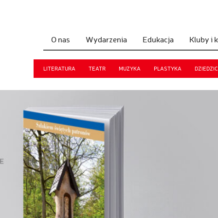
O nas
Wydarzenia
Edukacja
Kluby i 
LITERATURA
TEATR
MUZYKA
PLASTYKA
DZIEDZI