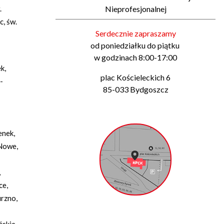
.
Nieprofesjonalnej
c, św.
Serdecznie zapraszamy
od poniedziałku do piątku
w godzinach 8:00-17:00
k,
plac Kościeleckich 6
-
85-033 Bydgoszcz
enek,
 Nowe,
,
ce,
urzno,
skie,