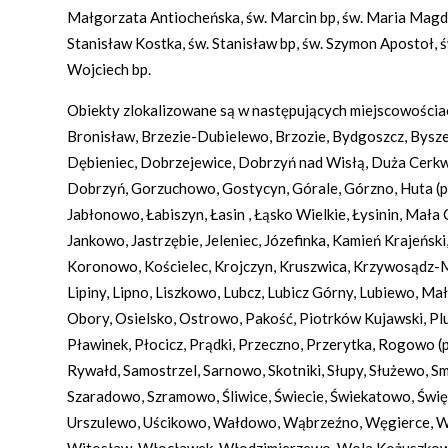
Małgorzata Antiocheńska, św. Marcin bp, św. Maria Magdale
Stanisław Kostka, św. Stanisław bp, św. Szymon Apostoł, ś
Wojciech bp.
Obiekty zlokalizowane są w następujących miejscowościac
Bronisław, Brzezie-Dubielewo, Brzozie, Bydgoszcz, Bysze
Dębieniec, Dobrzejewice, Dobrzyń nad Wisłą, Duża Cerkwi
Dobrzyń, Gorzuchowo, Gostycyn, Górale, Górzno, Huta (pow
Jabłonowo, Łabiszyn, Łasin , Łąsko Wielkie, Łysinin, Ma
Jankowo, Jastrzębie, Jeleniec, Józefinka, Kamień Krajeńsk
Koronowo, Kościelec, Krojczyn, Kruszwica, Krzywosądz-M
Lipiny, Lipno, Liszkowo, Lubcz, Lubicz Górny, Lubiewo, 
Obory, Osielsko, Ostrowo, Pakość, Piotrków Kujawski, Pl
Pławinek, Płocicz, Prądki, Przeczno, Przerytka, Rogowo (
Rywałd, Samostrzel, Sarnowo, Skotniki, Słupy, Służewo, S
Szaradowo, Szramowo, Śliwice, Świecie, Świekatowo, Święt
Urszulewo, Uścikowo, Wałdowo, Wąbrzeźno, Węgierce, Wic
Witosław, Włocławek, Włodzimierzewo, Wola Kożuszkowa,