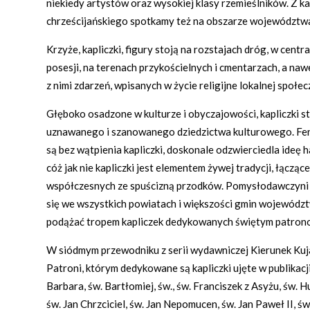
niekiedy artystów oraz wysokiej klasy rzemieślników. Z ka
chrześcijańskiego spotkamy też na obszarze województw
Krzyże, kapliczki, figury stoją na rozstajach dróg, w cent
posesji, na terenach przykościelnych i cmentarzach, a na
z nimi zdarzeń, wpisanych w życie religijne lokalnej społec
Głęboko osadzone w kulturze i obyczajowości, kapliczki st
uznawanego i szanowanego dziedzictwa kulturowego. Fe
są bez wątpienia kapliczki, doskonale odzwierciedla ideę 
cóż jak nie kapliczki jest elementem żywej tradycji, łączące
współczesnych ze spuścizną przodków. Pomysłodawczyni or
się we wszystkich powiatach i większości gmin województ
podążać tropem kapliczek dedykowanych świętym patron
W siódmym przewodniku z serii wydawniczej Kierunek Kuj
Patroni, którym dedykowane są kapliczki ujęte w publikacj
Barbara, św. Bartłomiej, św., św. Franciszek z Asyżu, św. 
św. Jan Chrzciciel, św. Jan Nepomucen, św. Jan Paweł II, św