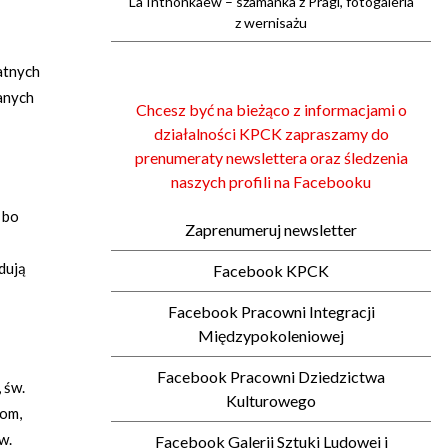
La Inthonkaew – szamanka z Pragi, fotogaleria
z wernisażu
watnych
zanych
Chcesz być na bieżąco z informacjami o
działalności KPCK zapraszamy do
prenumeraty newslettera oraz śledzenia
naszych profili na Facebooku
 bo
Zaprenumeruj newsletter
dują
Facebook KPCK
Facebook Pracowni Integracji
Międzypokoleniowej
Facebook Pracowni Dziedzictwa
 św.
Kulturowego
tom,
w.
Facebook Galerii Sztuki Ludowej i