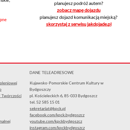
planujesz podróż autem?
zobacz mapę dojazdu
planujesz dojazd komunikacją miejską?
ępne
skorzystaj z serwisu jakdojade.pl
DANE TELEADRESOWE
koleniowej
Kujawsko-Pomorskie Centrum Kultury w
o
Bydgoszczy
i Twórczości
pl. Kościeleckich 6, 85-033 Bydgoszcz
tel. 52 585 15 01
sekretariat@kpck.pl
facebook.com/kpck.bydgoszcz
nalnej
youtube.com/kpckbydgoszcz
instagram.com/kpckbydgoszcz