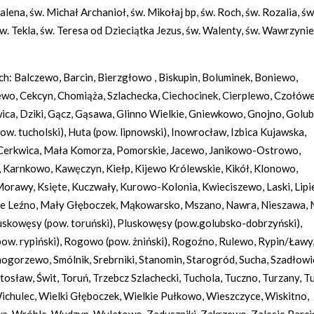
na, św. Michał Archanioł, św. Mikołaj bp, św. Roch, św. Rozalia, św
w. Tekla, św. Teresa od Dzieciątka Jezus, św. Walenty, św. Wawrzynie
h: Balczewo, Barcin, Bierzgłowo , Biskupin, Boluminek, Boniewo,
wo, Cekcyn, Chomiąża, Szlachecka, Ciechocinek, Cierplewo, Czołówe
ca, Dziki, Gącz, Gąsawa, Glinno Wielkie, Gniewkowo, Gnojno, Golub
. tucholski), Huta (pow. lipnowski), Inowrocław, Izbica Kujawska,
ła Cerkwica, Mała Komorza, Pomorskie, Jacewo, Janikowo-Ostrowo,
i, Karnkowo, Kawęczyn, Kiełp, Kijewo Królewskie, Kikół, Klonowo,
orawy, Księte, Kuczwały, Kurowo-Kolonia, Kwieciszewo, Laski, Lipi
Małe Leźno, Mały Głęboczek, Mąkowarsko, Mszano, Nawra, Nieszawa,
uskowęsy (pow. toruński), Pluskowęsy (pow.golubsko-dobrzyński),
pow. rypiński), Rogowo (pow. żniński), Rogoźno, Rulewo, Rypin/Ławy
mogorzewo, Smólnik, Srebrniki, Stanomin, Starogród, Sucha, Szadłowi
osław, Świt, Toruń, Trzebcz Szlachecki, Tuchola, Tuczno, Turzany, T
hulec, Wielki Głęboczek, Wielkie Pułkowo, Wieszczyce, Wiskitno,
 Wróble, Wudzyn, Wylatowo, Zaduszniki, Zakrzewo, Zalesie Barciń