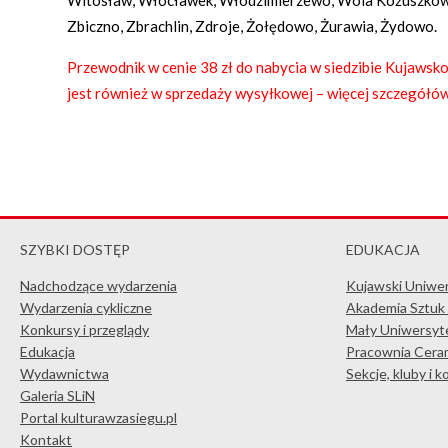
Zbiczno, Zbrachlin, Zdroje, Żołędowo, Żurawia, Żydowo.
Przewodnik w cenie 38 zł do nabycia w siedzibie Kujaw
jest również w sprzedaży wysyłkowej – więcej szczegółó
SZYBKI DOSTĘP
EDUKACJA
Nadchodzące wydarzenia
Kujawski Uniwe
Wydarzenia cykliczne
Akademia Sztuk
Konkursy i przeglądy
Mały Uniwersyte
Edukacja
Pracownia Ceram
Wydawnictwa
Sekcje, kluby i 
Galeria SLiN
Portal kulturawzasiegu.pl
Kontakt