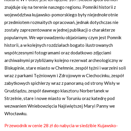
znajduje się na terenie naszego regionu. Pomniki historii z
województwa kujawsko-pomorskiego były niejednokrotnie
przedmiotem rozmaitych opracowań, jednak dotychczas nie
zostały zaprezentowane w jednej publikacji o charakterze
popularnym. We wprowadzeniu objaśniamy czym jest Pomnik
historii, a w kolejnych rozdziałach bogato ilustrowanych
współczesnymi fotogramami oraz dodatkowo zdjęciami
archiwalnymi przybliżamy kolejno rezerwat archeologiczny w
Biskupinie, stare miasto w Chełmnie, zespół tężni i warzelni soli
wraz z parkami Tężniowym i Zdrojowym w Ciechocinku, zespół
zabytkowych spichlerzy wraz z panoramą od strony Wisły w
Grudziądzu, zespół dawnego klasztoru Norbertanek w
Strzelnie, stare i nowe miasto w Toruniu oraz katedrę pod
wezwaniem Wniebowzięcia Najświętszej Maryi Panny we
Włocławku.
Przewodnik w cenie 28 zł do nabycia w siedzibie Kujawsko-