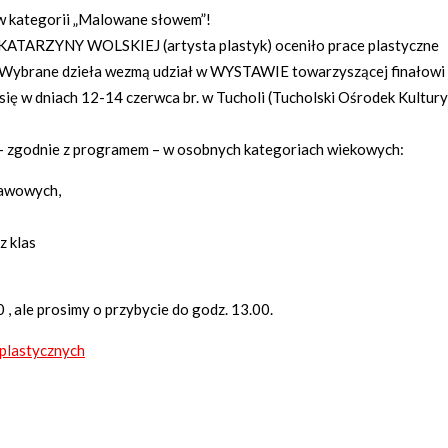
 w kategorii „Malowane słowem”!
KATARZYNY WOLSKIEJ (artysta plastyk) oceniło prace plastyczne
a. Wybrane dzieła wezmą udział w WYSTAWIE towarzyszącej finałowi
 się w dniach 12-14 czerwca br. w Tucholi (Tucholski Ośrodek Kultury
– zgodnie z programem – w osobnych kategoriach wiekowych:
stawowych,
z klas
, ale prosimy o przybycie do godz. 13.00.
 plastycznych