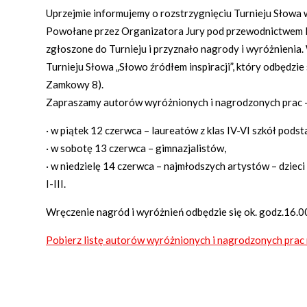
Uprzejmie informujemy o rozstrzygnięciu Turnieju Słowa
Powołane przez Organizatora Jury pod przewodnictwem 
zgłoszone do Turnieju i przyznało nagrody i wyróżnieni
Turnieju Słowa „Słowo źródłem inspiracji”, który odbędzie
Zamkowy 8).
Zapraszamy autorów wyróżnionych i nagrodzonych prac 
· w piątek 12 czerwca – laureatów z klas IV-VI szkół pod
· w sobotę 13 czerwca – gimnazjalistów,
· w niedzielę 14 czerwca – najmłodszych artystów – dzieci 
I-III.
Wręczenie nagród i wyróżnień odbędzie się ok. godz.16.00 
Pobierz listę autorów wyróżnionych i nagrodzonych prac