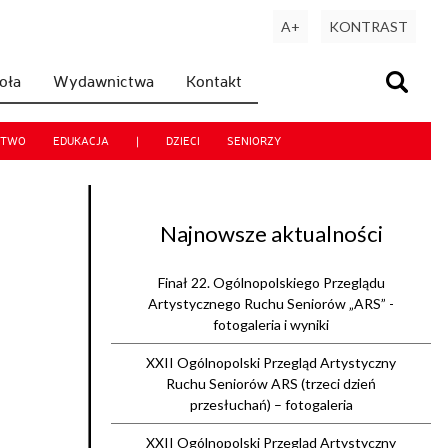
A+
KONTRAST
koła
Wydawnictwa
Kontakt
CTWO
EDUKACJA
|
DZIECI
SENIORZY
Najnowsze aktualności
Finał 22. Ogólnopolskiego Przeglądu
Artystycznego Ruchu Seniorów „ARS” -
fotogaleria i wyniki
XXII Ogólnopolski Przegląd Artystyczny
Ruchu Seniorów ARS (trzeci dzień
przesłuchań) – fotogaleria
XXII Ogólnopolski Przegląd Artystyczny