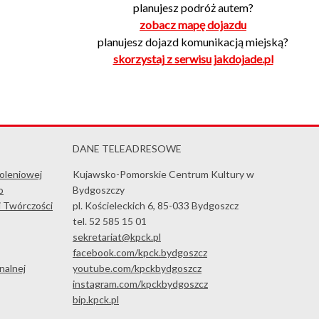
planujesz podróż autem?
zobacz mapę dojazdu
planujesz dojazd komunikacją miejską?
skorzystaj z serwisu jakdojade.pl
DANE TELEADRESOWE
koleniowej
Kujawsko-Pomorskie Centrum Kultury w
o
Bydgoszczy
i Twórczości
pl. Kościeleckich 6, 85-033 Bydgoszcz
tel. 52 585 15 01
sekretariat@kpck.pl
facebook.com/kpck.bydgoszcz
nalnej
youtube.com/kpckbydgoszcz
instagram.com/kpckbydgoszcz
bip.kpck.pl