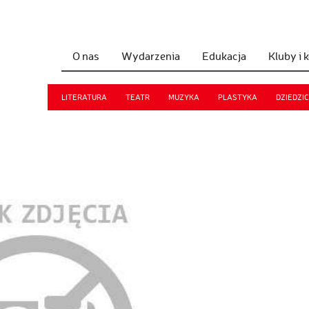
O nas
Wydarzenia
Edukacja
Kluby i 
LITERATURA
TEATR
MUZYKA
PLASTYKA
DZIEDZI