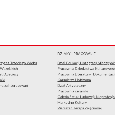
DZIAŁY I PRACOWNIE
rsytet Trzeciego Wieku
Dział Edukacji i Integracji Międzypo
 Wszelakich
Pracownia Dziedzictwa Kulturoweg
t Dziecięcy
Pracownia Literatury i Dokumentacj
iki
Kazimierza Hoffmana
koła zainteresowań
Dział Artystyczny
Pracownia ceramiki
Galeria Sztuki Ludowej i Nieprofesjo
Marketing Kultury
Warsztat Terapii Zajęciowej