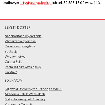
mailowym
artystyczny@kpck.pl
lub tel. 52 585 15 02 wew. 113.
SZYBKI DOSTĘP
Nadchodzące wydarzenia
Wydarzenia cykliczne
Konkursy i przeglądy
Edukacja
Wydawnictwa
Galeria SLiN
Portal kulturawzasiegu.pl
Kontakt
EDUKACJA
Kujawski Uniwersytet Trzeciego Wieku
Akademia Sztuk Wszelakich
Mały Uniwersytet Dziecięcy
Pracownia Ceramiki