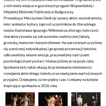
z nich miały miejsce w gościnnych progach Wojewódzkiej i
Miejskiej Biblioteki Publicznej w Bydgoszczy.
Prowadzący Mieczysław Giedrojć uznany aktor, monodramista,
mim i animator kultury zaprosił uczestników do literackiego
świata Stanisława Ignacego Witkiewicza, którego twórczość
charakteryzowała się odrzuceniem realistycznej fabuły,
groteską, humorem i katastrofizmem. Na warsztatach uczyliśmy
się scenicznej indywidualnej i grupowej prezentacji tekstów,
odkrywaliśmy własne emocje, pracowaliśmy nad rysami
psychologicznymi postaci i tłumaczyliśmy je na język ciała.
Spotkania były także okazją do przełamania nieśmiałości,
rozwijania aktorskiego talentu oraz nawiązania wartościowych
przyjaźni. Dziękujemy za ten piękny czas i czekamy na kolejne
inspirujące spotkania w 2026 roku.