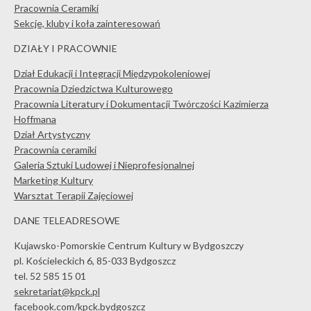
Pracownia Ceramiki
Sekcje, kluby i koła zainteresowań
DZIAŁY I PRACOWNIE
Dział Edukacji i Integracji Międzypokoleniowej
Pracownia Dziedzictwa Kulturowego
Pracownia Literatury i Dokumentacji Twórczości Kazimierza
Hoffmana
Dział Artystyczny
Pracownia ceramiki
Galeria Sztuki Ludowej i Nieprofesjonalnej
Marketing Kultury
Warsztat Terapii Zajęciowej
DANE TELEADRESOWE
Kujawsko-Pomorskie Centrum Kultury w Bydgoszczy
pl. Kościeleckich 6, 85-033 Bydgoszcz
tel. 52 585 15 01
sekretariat@kpck.pl
facebook.com/kpck.bydgoszcz