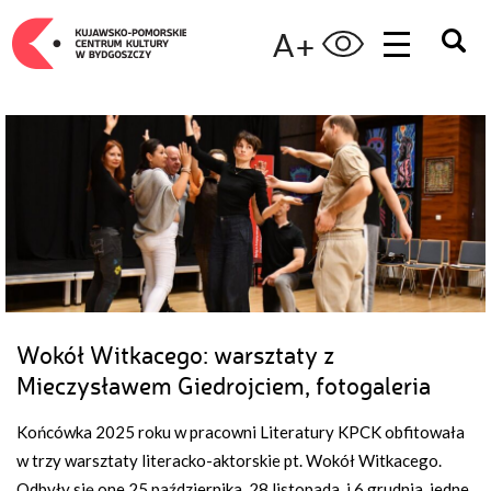
A+
Wokół Witkacego: warsztaty z
Mieczysławem Giedrojciem, fotogaleria
Końcówka 2025 roku w pracowni Literatury KPCK obfitowała
w trzy warsztaty literacko-aktorskie pt. Wokół Witkacego.
Odbyły się one 25 października, 28 listopada i 6 grudnia, jedne