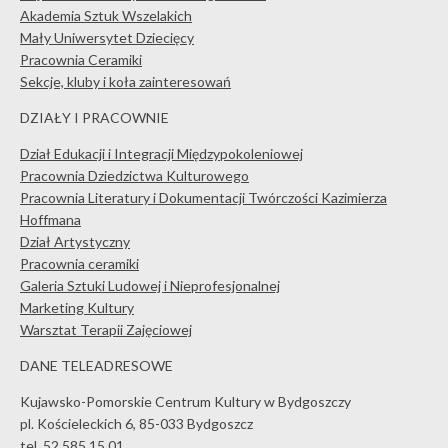
Akademia Sztuk Wszelakich
Mały Uniwersytet Dziecięcy
Pracownia Ceramiki
Sekcje, kluby i koła zainteresowań
DZIAŁY I PRACOWNIE
Dział Edukacji i Integracji Międzypokoleniowej
Pracownia Dziedzictwa Kulturowego
Pracownia Literatury i Dokumentacji Twórczości Kazimierza
Hoffmana
Dział Artystyczny
Pracownia ceramiki
Galeria Sztuki Ludowej i Nieprofesjonalnej
Marketing Kultury
Warsztat Terapii Zajęciowej
DANE TELEADRESOWE
Kujawsko-Pomorskie Centrum Kultury w Bydgoszczy
pl. Kościeleckich 6, 85-033 Bydgoszcz
tel. 52 585 15 01