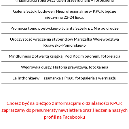
(inauguracja i pierwszy dzień przesłuchań) – fotogaleria
Galeria Sztuki Ludowej i Nieprofesjonalnej w KPCK będzie
nieczynna 22-24 lipca.
Promocja tomu poetyckiego Jolanty Sztejki pt. Nie po drodze
Uroczystość wręczenia stypendiów Marszałka Województwa
Kujawsko-Pomorskiego
Mindfulness z otwartą książką: Pod Kocim ogonem, fotorelacja
Wędrówka duszy. Historia prawdziwa, fotogaleria
La Inthonkaew – szamanka z Pragi, fotogaleria z wernisażu
Chcesz być na bieżąco z informacjami o działalności KPCK
zapraszamy do prenumeraty newslettera oraz śledzenia naszych
profili na Facebooku