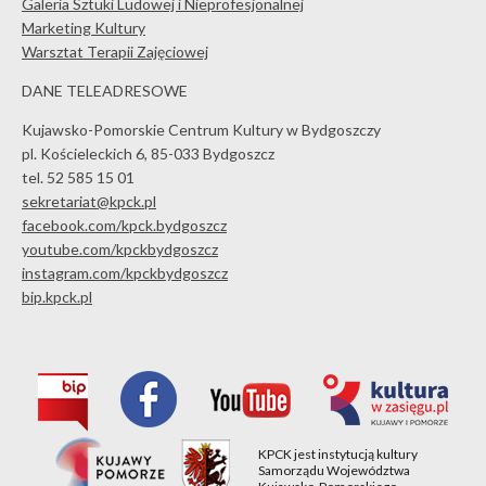
Galeria Sztuki Ludowej i Nieprofesjonalnej
Marketing Kultury
Warsztat Terapii Zajęciowej
DANE TELEADRESOWE
Kujawsko-Pomorskie Centrum Kultury w Bydgoszczy
pl. Kościeleckich 6, 85-033 Bydgoszcz
tel. 52 585 15 01
sekretariat@kpck.pl
facebook.com/kpck.bydgoszcz
youtube.com/kpckbydgoszcz
instagram.com/kpckbydgoszcz
bip.kpck.pl
KPCK jest instytucją kultury
Samorządu Województwa