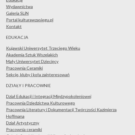
Wydawnictwa
Galeria SLiN
Portal kulturawzasiegu.pl
Kontakt
EDUKACJA
Kujawski Uniwersytet Trzeciego Wieku
Akademia Sztuk Wszelakich
Mały Uniwersytet Dziecięcy
Pracownia Ceramiki
Sekcje, kluby i koła zainteresowań
DZIAŁY I PRACOWNIE
Dział Edukacji i Integracji Międzypokoleniowej
Pracownia Dziedzictwa Kulturowego
Pracownia Literatury i Dokumentacji Twórczości Kazimierza
Hoffmana
Dział Artystyczny
Pracownia ceramiki