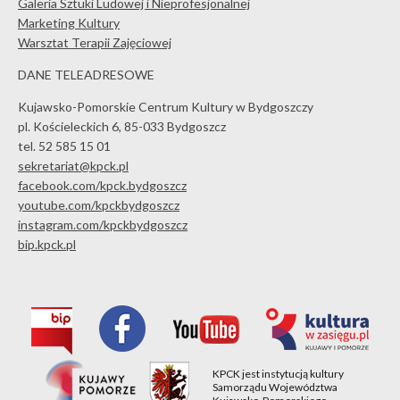
Galeria Sztuki Ludowej i Nieprofesjonalnej
Marketing Kultury
Warsztat Terapii Zajęciowej
DANE TELEADRESOWE
Kujawsko-Pomorskie Centrum Kultury w Bydgoszczy
pl. Kościeleckich 6, 85-033 Bydgoszcz
tel. 52 585 15 01
sekretariat@kpck.pl
facebook.com/kpck.bydgoszcz
youtube.com/kpckbydgoszcz
instagram.com/kpckbydgoszcz
bip.kpck.pl
KPCK jest instytucją kultury
Samorządu Województwa