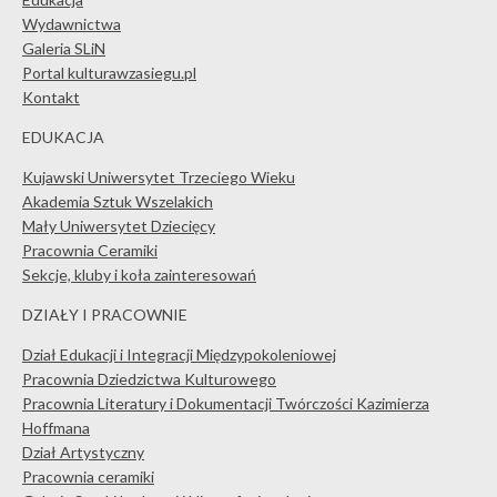
Wydawnictwa
Galeria SLiN
Portal kulturawzasiegu.pl
Kontakt
EDUKACJA
Kujawski Uniwersytet Trzeciego Wieku
Akademia Sztuk Wszelakich
Mały Uniwersytet Dziecięcy
Pracownia Ceramiki
Sekcje, kluby i koła zainteresowań
DZIAŁY I PRACOWNIE
Dział Edukacji i Integracji Międzypokoleniowej
Pracownia Dziedzictwa Kulturowego
Pracownia Literatury i Dokumentacji Twórczości Kazimierza
Hoffmana
Dział Artystyczny
Pracownia ceramiki