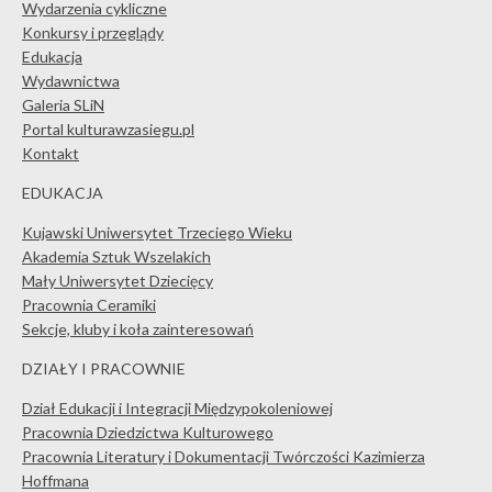
Wydarzenia cykliczne
Konkursy i przeglądy
Edukacja
Wydawnictwa
Galeria SLiN
Portal kulturawzasiegu.pl
Kontakt
EDUKACJA
Kujawski Uniwersytet Trzeciego Wieku
Akademia Sztuk Wszelakich
Mały Uniwersytet Dziecięcy
Pracownia Ceramiki
Sekcje, kluby i koła zainteresowań
DZIAŁY I PRACOWNIE
Dział Edukacji i Integracji Międzypokoleniowej
Pracownia Dziedzictwa Kulturowego
Pracownia Literatury i Dokumentacji Twórczości Kazimierza
Hoffmana