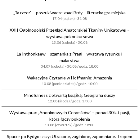
„Ta rzecz” – poszukiwacze znad Brdy – literacka gra miejska
17.04 (piątek) - 31.08
XXII Ogólnopolski Przegląd Amatorskiej Tkaniny Unikatowej –
wystawa pokonkursowa
13.06 (sobota) - 30.08
La Inthonkaew – szamanka z Pragi – wystawa rysunku i
malarstwa
04.07 (sobota) - 30.08 / godz. 18:00
Wakacyjne Czytanie w Hoffmanie: Amazonia
10.08 (poniedziałek) / godz. 10:00
Mindfulness z otwartą książką: Geografia duszy
12.08 (środa) / godz. 17:00
Wystawa prac „Anonimowych Ceramików” – ponad 30 lat pasji,
która łączy pokolenia
13.08 (czwartek) / godz. 18:00
Spacer po Bydgoszczy: Utracone, zaginione, zapomniane. Tropem