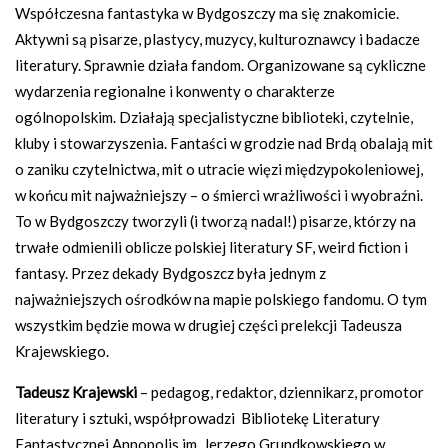
Współczesna fantastyka w Bydgoszczy ma się znakomicie.
Aktywni są pisarze, plastycy, muzycy, kulturoznawcy i badacze
literatury. Sprawnie działa fandom. Organizowane są cykliczne
wydarzenia regionalne i konwenty o charakterze
ogólnopolskim. Działają specjalistyczne biblioteki, czytelnie,
kluby i stowarzyszenia. Fantaści w grodzie nad Brdą obalają mit
o zaniku czytelnictwa, mit o utracie więzi międzypokoleniowej,
w końcu mit najważniejszy – o śmierci wrażliwości i wyobraźni.
To w Bydgoszczy tworzyli (i tworzą nadal!) pisarze, którzy na
trwałe odmienili oblicze polskiej literatury SF, weird fiction i
fantasy. Przez dekady Bydgoszcz była jednym z
najważniejszych ośrodków na mapie polskiego fandomu. O tym
wszystkim będzie mowa w drugiej części prelekcji Tadeusza
Krajewskiego.
Tadeusz Krajewski
– pedagog, redaktor, dziennikarz, promotor
literatury i sztuki, współprowadzi
Bibliotekę Literatury
Fantastycznej Annopolis im. Jerzego Grundkowskiego w