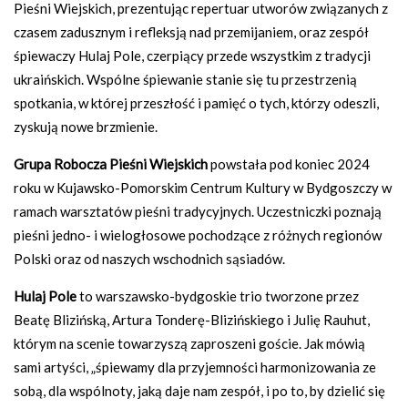
Pieśni Wiejskich, prezentując repertuar utworów związanych z
czasem zadusznym i refleksją nad przemijaniem, oraz zespół
śpiewaczy Hulaj Pole, czerpiący przede wszystkim z tradycji
ukraińskich. Wspólne śpiewanie stanie się tu przestrzenią
spotkania, w której przeszłość i pamięć o tych, którzy odeszli,
zyskują nowe brzmienie.
Grupa Robocza Pieśni Wiejskich
powstała pod koniec 2024
roku w Kujawsko-Pomorskim Centrum Kultury w Bydgoszczy w
ramach warsztatów pieśni tradycyjnych. Uczestniczki poznają
pieśni jedno- i wielogłosowe pochodzące z różnych regionów
Polski oraz od naszych wschodnich sąsiadów.
Hulaj Pole
to warszawsko-bydgoskie trio tworzone przez
Beatę Blizińską, Artura Tonderę-Blizińskiego i Julię Rauhut,
którym na scenie towarzyszą zaproszeni goście. Jak mówią
sami artyści, „śpiewamy dla przyjemności harmonizowania ze
sobą, dla wspólnoty, jaką daje nam zespół, i po to, by dzielić się