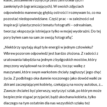
klatki, zestawienie różnych przestrzeni otwartych i
zamkniętych (ograniczających). W swoich zdjęciach
odpowiednio manewruję głębią ostrości i rozmywam to, co ma
pozostać niedopowiedziane. Część prac – w zależności od
inspiracji i plastyczności tematu fotografii – odrealniam,
tworząc ekspozycje istniejące tylko w mojej wyobraźni. Do tej
pory byłem sam na sam ze swoją fotografią”.
„Niektórzy spytają skąd tyle energii w jednym człowieku?
Wbrew pozorom odpowiedź jest bardzo złożona. Z radości z
uratowania łabędzia na jednym z bydgoskich mostów, który
zmęczony wylądował na środku ulicy, tocząc walkę z
maszynami, które swym warkotem chciały zagłuszyć jego chęć
życia. Z podbitego oka dumnie noszonego jako dowód walki ze
zbirami zaczepiającymi kobietę, czekającą na nocny autobus, z…
Zawsze chciałeś być pierwszy, wytyczyć szlak, po którym może
bezpiecznie stąpać przyjaciel, bądź ukochana kobieta, tylko
dlaczego na tym ostatnim dla nas wszystkich szlaku też