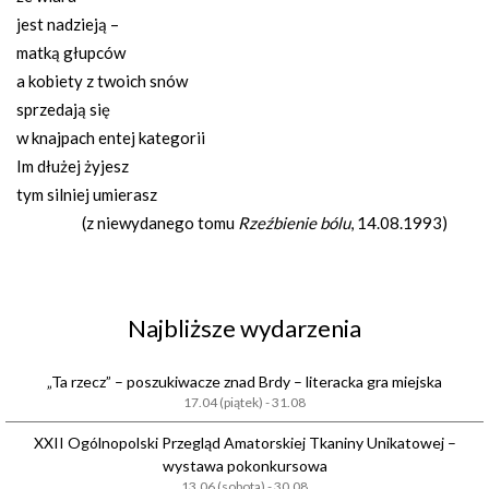
jest nadzieją –
matką głupców
a kobiety z twoich snów
sprzedają się
w knajpach entej kategorii
Im dłużej żyjesz
tym silniej umierasz
(z niewydanego tomu
Rzeźbienie bólu
, 14.08.1993)
Najbliższe wydarzenia
„Ta rzecz” – poszukiwacze znad Brdy – literacka gra miejska
17.04 (piątek) - 31.08
XXII Ogólnopolski Przegląd Amatorskiej Tkaniny Unikatowej –
wystawa pokonkursowa
13.06 (sobota) - 30.08