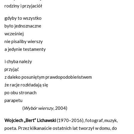
rodziny i przyjaciół
gdyby to wszystko
było jednoznaczne
wcześniej
nie pisaliby wierszy
a jedynie testamenty
i chyba należy
przyjąć
z daleko posuniętym prawdopodobieństwem
że racje rozkładają się
po obu stronach
parapetu
(
Wybór wierszy
, 2004)
Wojciech „Bert” Lichawski
(1970–2016), fotograf, muzyk,
poeta. Przez kilkanaście ostatnich lat tworzył w domu, do