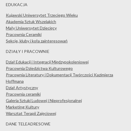
EDUKACJA
Kujawski Uniwersytet Trzeciego Wieku
Akademia Sztuk Wszelakich
Mały Uniwersytet Dziecięcy
Pracownia Ceramiki
Sekcje, kluby i koła zainteresowań
DZIAŁY I PRACOWNIE
Dział Edukacji i Integracji Międzypokoleniowej
Pracownia Dziedzictwa Kulturowego
Pracownia Literatury i Dokumentacji Twórczości Kazimierza
Hoffmana
Dział Artystyczny
Pracownia ceramiki
Galeria Sztuki Ludowej i Nieprofesjonalnej
Marketing Kultury
Warsztat Terapii Zajęciowej
DANE TELEADRESOWE