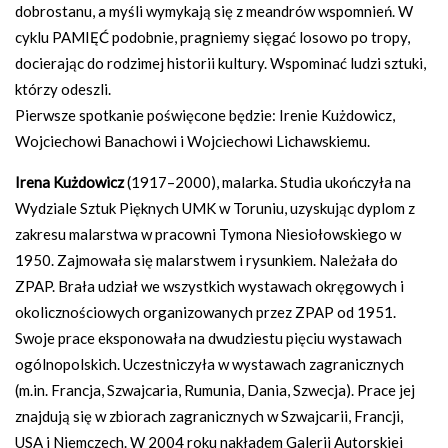
dobrostanu, a myśli wymykają się z meandrów wspomnień. W
cyklu PAMIĘĆ podobnie, pragniemy sięgać losowo po tropy,
docierając do rodzimej historii kultury. Wspominać ludzi sztuki,
którzy odeszli.
Pierwsze spotkanie poświęcone będzie: Irenie Kużdowicz,
Wojciechowi Banachowi i Wojciechowi Lichawskiemu.
Irena Kużdowicz
(1917–2000), malarka. Studia ukończyła na
Wydziale Sztuk Pięknych UMK w Toruniu, uzyskując dyplom z
zakresu malarstwa w pracowni Tymona Niesiołowskiego w
1950. Zajmowała się malarstwem i rysunkiem. Należała do
ZPAP. Brała udział we wszystkich wystawach okręgowych i
okolicznościowych organizowanych przez ZPAP od 1951.
Swoje prace eksponowała na dwudziestu pięciu wystawach
ogólnopolskich. Uczestniczyła w wystawach zagranicznych
(m.in. Francja, Szwajcaria, Rumunia, Dania, Szwecja). Prace jej
znajdują się w zbiorach zagranicznych w Szwajcarii, Francji,
USA i Niemczech. W 2004 roku nakładem Galerii Autorskiej