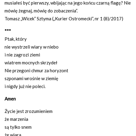
musiałeś być pierwszy, wbijając na jego końcu czarną flagę? Nie
mówię żegnaj, mówię do zobaczenia”.
Tomasz „Wicek” Sztyma („Kurier Ostromecki”, nr 1 (8)/2017)
***
Ptak, który
nie wystrzeli wiary w niebo
i nie zagrozi ziemi
wiatrem mocnych skrzydeł
Nie przegoni chmur za horyzont
szponami wrośnie w ziemię
i nigdy już nie poleci.
Amen
Życie jest zrozumieniem
że marzenia
są tylko snem
że wiara