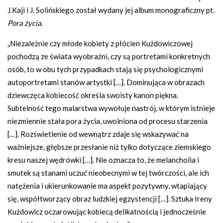
J.Kaji i J. Solińskiego został wydany jej album monograficzny pt.
Pora życia
.
„Niezależnie czy młode kobiety z płócien Kużdowiczowej
pochodzą ze świata wyobraźni, czy są portretami konkretnych
osób, to w obu tych przypadkach stają się psychologicznymi
autoportretami stanów artystki […]. Dominująca w obrazach
dziewczęca kobiecość określa swoisty kanon piękna.
Subtelność tego malarstwa wywołuje nastrój, w którym istnieje
niezmiennie stała pora życia, uwolniona od procesu starzenia
[…]. Rozświetlenie od wewnątrz zdaje się wskazywać na
ważniejsze, głębsze przesłanie niż tylko dotyczące ziemskiego
kresu naszej wędrówki […]. Nie oznacza to, że melancholia i
smutek są stanami uczuć nieobecnymi w tej twórczości, ale ich
natężenia i ukierunkowanie ma aspekt pozytywny, wtapiający
się, współtworzący obraz ludzkiej egzystencji […]. Sztuka Ireny
Kużdowicz oczarowując kobiecą delikatnością i jednocześnie