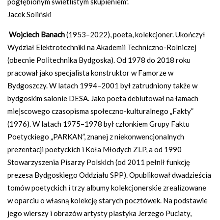
pogłębionym świetlistym skupieniem”.
Jacek Soliński
Wojciech Banach
(1953–2022), poeta, kolekcjoner. Ukończył
Wydział Elektrotechniki na Akademii Techniczno-Rolniczej
(obecnie Politechnika Bydgoska). Od 1978 do 2018 roku
pracował jako specjalista konstruktor w Famorze w
Bydgoszczy. W latach 1994–2001 był zatrudniony także w
bydgoskim salonie DESA. Jako poeta debiutował na łamach
miejscowego czasopisma społeczno-kulturalnego „Fakty”
(1976). W latach 1975–1978 był członkiem Grupy Faktu
Poetyckiego „PARKAN”, znanej z niekonwencjonalnych
prezentacji poetyckich i Koła Młodych ZLP, a od 1990
Stowarzyszenia Pisarzy Polskich (od 2011 pełnił funkcję
prezesa Bydgoskiego Oddziału SPP). Opublikował dwadzieścia
tomów poetyckich i trzy albumy kolekcjonerskie zrealizowane
w oparciu o własną kolekcję starych pocztówek. Na podstawie
jego wierszy i obrazów artysty plastyka Jerzego Puciaty,