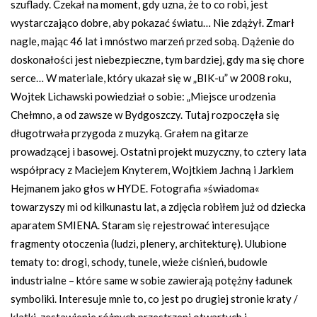
szuflady. Czekał na moment, gdy uzna, że to co robi, jest
wystarczająco dobre, aby pokazać światu… Nie zdążył. Zmarł
nagle, mając 46 lat i mnóstwo marzeń przed sobą. Dążenie do
doskonałości jest niebezpieczne, tym bardziej, gdy ma się chore
serce… W materiale, który ukazał się w „BIK-u” w 2008 roku,
Wojtek Lichawski powiedział o sobie: „Miejsce urodzenia
Chełmno, a od zawsze w Bydgoszczy. Tutaj rozpoczęła się
długotrwała przygoda z muzyką. Grałem na gitarze
prowadzącej i basowej. Ostatni projekt muzyczny, to cztery lata
współpracy z Maciejem Knyterem, Wojtkiem Jachną i Jarkiem
Hejmanem jako głos w HYDE. Fotografia »świadoma«
towarzyszy mi od kilkunastu lat, a zdjęcia robiłem już od dziecka
aparatem SMIENA. Staram się rejestrować interesujące
fragmenty otoczenia (ludzi, plenery, architekturę). Ulubione
tematy to: drogi, schody, tunele, wieże ciśnień, budowle
industrialne – które same w sobie zawierają potężny ładunek
symboliki. Interesuje mnie to, co jest po drugiej stronie kraty /