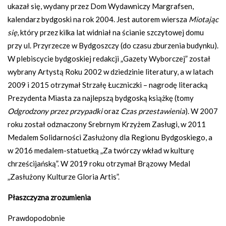
ukazał się, wydany przez Dom Wydawniczy Margrafsen,
kalendarz bydgoski na rok 2004. Jest autorem wiersza
Miotając
się
, który przez kilka lat widniał na ścianie szczytowej domu
przy ul. Przyrzecze w Bydgoszczy (do czasu zburzenia budynku).
W plebiscycie bydgoskiej redakcji „Gazety Wyborczej” został
wybrany Artystą Roku 2002 w dziedzinie literatury, a w latach
2009 i 2015 otrzymał Strzałę Łuczniczki – nagrodę literacką
Prezydenta Miasta za najlepszą bydgoską książkę (tomy
Odgrodzony przez przypadki
oraz
Czas przestawienia
). W 2007
roku został odznaczony Srebrnym Krzyżem Zasługi, w 2011
Medalem Solidarności Zasłużony dla Regionu Bydgoskiego, a
w 2016 medalem-statuetką „Za twórczy wkład w kulturę
chrześcijańską”. W 2019 roku otrzymał Brązowy Medal
„Zasłużony Kulturze Gloria Artis”.
Płaszczyzna zrozumienia
Prawdopodobnie