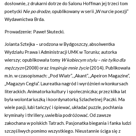
dosłownie, z drukarni dotrze do Salonu Hoffman jej trzeci tom
poetycki
Nie po drodze
, opublikowany w serii „W nurcie poezji”
Wydawnictwa Brda.
Prowadzenie: Paweł Skutecki.
Jolanta Sztejka – urodzona w Bydgoszczy, absolwentka
Wydziału Prawa i Administracji UMK w Toruniu; autorka
wierszy; opublikowała tomy
W kobiecym stylu – nie tylko dla
mężczyzn
(2008) oraz
Inspiruje mnie życie
(2014). Publikowała
m.in. w czasopismach: „Pod Wiatr”, „Akant”, „Apeiron Magazine”,
„Magazyn Cegła”. Laureatka nagród i wyróżnień w konkursach
literackich. Animatorka kultury i społeczniczka; przez kilka lat
była wolontariuszką i koordynatorką Szlachetnej Paczki. Ma
wiele pasji, lubi tańczyć i śpiewać, układać puzzle, pochłania
kryminały i thrillery, uwielbia podróżować. Od zawsze
zakochana w polskich Tatrach. Pasjonatka biegania i fanka ludzi
szczęśliwych pomimo wszystkiego. Nieustannie ściga się z