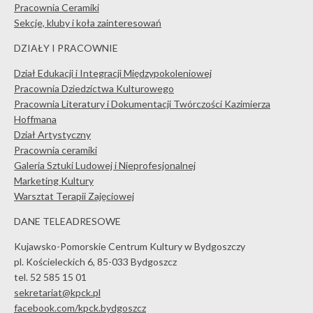
Pracownia Ceramiki
Sekcje, kluby i koła zainteresowań
DZIAŁY I PRACOWNIE
Dział Edukacji i Integracji Międzypokoleniowej
Pracownia Dziedzictwa Kulturowego
Pracownia Literatury i Dokumentacji Twórczości Kazimierza
Hoffmana
Dział Artystyczny
Pracownia ceramiki
Galeria Sztuki Ludowej i Nieprofesjonalnej
Marketing Kultury
Warsztat Terapii Zajęciowej
DANE TELEADRESOWE
Kujawsko-Pomorskie Centrum Kultury w Bydgoszczy
pl. Kościeleckich 6, 85-033 Bydgoszcz
tel. 52 585 15 01
sekretariat@kpck.pl
facebook.com/kpck.bydgoszcz