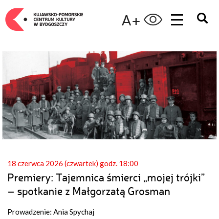
A+
18 czerwca 2026 (czwartek) godz. 18:00
Premiery: Tajemnica śmierci „mojej trójki”
– spotkanie z Małgorzatą Grosman
Prowadzenie: Ania Spychaj