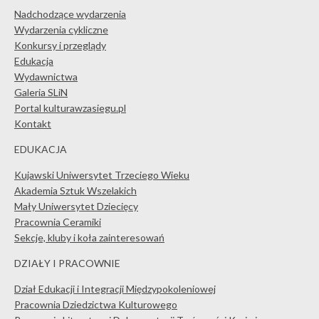
Nadchodzące wydarzenia
Wydarzenia cykliczne
Konkursy i przeglądy
Edukacja
Wydawnictwa
Galeria SLiN
Portal kulturawzasiegu.pl
Kontakt
EDUKACJA
Kujawski Uniwersytet Trzeciego Wieku
Akademia Sztuk Wszelakich
Mały Uniwersytet Dziecięcy
Pracownia Ceramiki
Sekcje, kluby i koła zainteresowań
DZIAŁY I PRACOWNIE
Dział Edukacji i Integracji Międzypokoleniowej
Pracownia Dziedzictwa Kulturowego