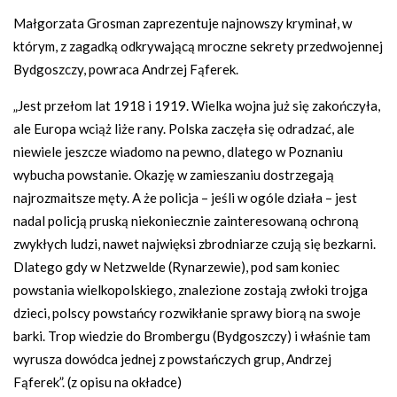
Małgorzata Grosman zaprezentuje najnowszy kryminał, w
którym, z zagadką odkrywającą mroczne sekrety przedwojennej
Bydgoszczy, powraca Andrzej Fąferek.
„Jest przełom lat 1918 i 1919. Wielka wojna już się zakończyła,
ale Europa wciąż liże rany. Polska zaczęła się odradzać, ale
niewiele jeszcze wiadomo na pewno, dlatego w Poznaniu
wybucha powstanie. Okazję w zamieszaniu dostrzegają
najrozmaitsze męty. A że policja – jeśli w ogóle działa – jest
nadal policją pruską niekoniecznie zainteresowaną ochroną
zwykłych ludzi, nawet najwięksi zbrodniarze czują się bezkarni.
Dlatego gdy w Netzwelde (Rynarzewie), pod sam koniec
powstania wielkopolskiego, znalezione zostają zwłoki trojga
dzieci, polscy powstańcy rozwikłanie sprawy biorą na swoje
barki. Trop wiedzie do Brombergu (Bydgoszczy) i właśnie tam
wyrusza dowódca jednej z powstańczych grup, Andrzej
Fąferek”. (z opisu na okładce)