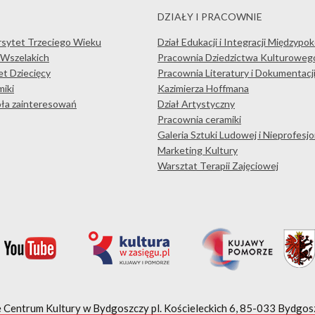
DZIAŁY I PRACOWNIE
rsytet Trzeciego Wieku
Dział Edukacji i Integracji Międzypo
 Wszelakich
Pracownia Dziedzictwa Kulturoweg
t Dziecięcy
Pracownia Literatury i Dokumentacj
iki
Kazimierza Hoffmana
koła zainteresowań
Dział Artystyczny
Pracownia ceramiki
Galeria Sztuki Ludowej i Nieprofesjo
Marketing Kultury
Warsztat Terapii Zajęciowej
 Centrum Kultury w Bydgoszczy
pl. Kościeleckich 6, 85-033 Bydgosz