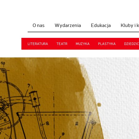
O nas
Wydarzenia
Edukacja
Kluby i 
LITERATURA
TEATR
MUZYKA
PLASTYKA
DZIEDZI