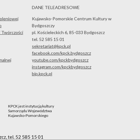
DANE TELEADRESOWE
koleniowej
Kujawsko-Pomorskie Centrum Kultury w
o
Bydgoszczy
i Twórczości
pl. Kościeleckich 6, 85-033 Bydgoszcz
tel. 52 585 15 01
sekretariat@kpck.pl
facebook.com/kpck.bydgoszcz
nalnej
youtube.com/kpckbydgoszcz
instagram.com/kpckbydgoszcz
bip.kpck.pl
KPCK jest instytucją kultury
Samorządu Województwa
Kujawsko-Pomorskiego
cz, tel. 52 585 15 01