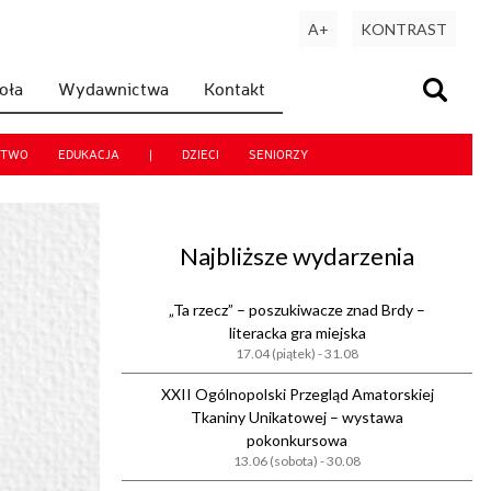
A+
KONTRAST
koła
Wydawnictwa
Kontakt
CTWO
EDUKACJA
|
DZIECI
SENIORZY
Najbliższe wydarzenia
„Ta rzecz” – poszukiwacze znad Brdy –
literacka gra miejska
17.04 (piątek) - 31.08
XXII Ogólnopolski Przegląd Amatorskiej
Tkaniny Unikatowej – wystawa
pokonkursowa
13.06 (sobota) - 30.08