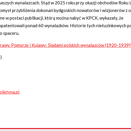
naszych wynalazcach. Stąd w 2025 roku przy okazji obchodów Roku 
pomysł przybliżenia dokonań bydgoskich nowatorów i wizjonerów z 
e w postaci publikacji, którą można nabyć w KPCK, wykazały, że
opatentowali ponad 60 wynalazków. Historie tych nietuzinkowych p
o spaceru.
rawy. Pomorze i Kujawy: Śladami polskich wynalazców (1920-1939)
)
biletyna.pl
.