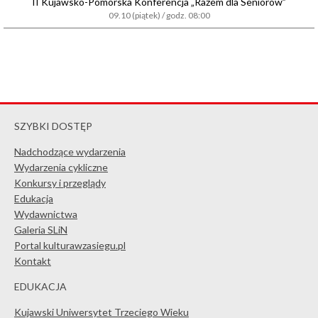
II Kujawsko-Pomorska Konferencja „Razem dla Seniorów”
09.10 (piątek) / godz. 08:00
SZYBKI DOSTĘP
Nadchodzące wydarzenia
Wydarzenia cykliczne
Konkursy i przeglądy
Edukacja
Wydawnictwa
Galeria SLiN
Portal kulturawzasiegu.pl
Kontakt
EDUKACJA
Kujawski Uniwersytet Trzeciego Wieku