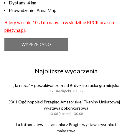
Dystans: 4 km
Prowadzenie: Anna Maj.
Bilety w cenie 10 zł do nabycia w siedzibie KPCK oraz na
biletyna.pl
.
WYPRZEDANO
Najbliższe wydarzenia
„Ta rzecz” – poszukiwacze znad Brdy – literacka gra miejska
17.04 (piątek) - 31.08
XXII Ogólnopolski Przegląd Amatorskiej Tkaniny Unikatowej –
wystawa pokonkursowa
13.06 (sobota) - 30.08
La Inthonkaew – szamanka z Pragi – wystawa rysunku i
malarstwa