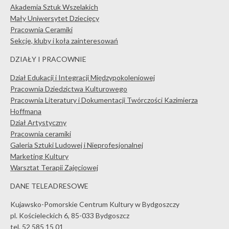
Akademia Sztuk Wszelakich
Mały Uniwersytet Dziecięcy
Pracownia Ceramiki
Sekcje, kluby i koła zainteresowań
DZIAŁY I PRACOWNIE
Dział Edukacji i Integracji Międzypokoleniowej
Pracownia Dziedzictwa Kulturowego
Pracownia Literatury i Dokumentacji Twórczości Kazimierza
Hoffmana
Dział Artystyczny
Pracownia ceramiki
Galeria Sztuki Ludowej i Nieprofesjonalnej
Marketing Kultury
Warsztat Terapii Zajęciowej
DANE TELEADRESOWE
Kujawsko-Pomorskie Centrum Kultury w Bydgoszczy
pl. Kościeleckich 6, 85-033 Bydgoszcz
tel. 52 585 15 01