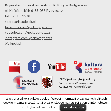
Kujawsko-Pomorskie Centrum Kultury w Bydgoszczy
pl. Kościeleckich 6, 85-033 Bydgoszcz
tel. 52 585 15 01
sekretariat@kpck.pl
facebook.com/kpck.bydgoszcz
youtube.com/kpckbydgoszcz
instagram.com/kpckbydgoszcz
bip.kpck.pl
KPCK jest instytucją kultury
Samorządu Województwa
Kujawsko-Pomorskiego
Kujawsko-Pomorskie Centrum Kultury w Bydgoszczy
Ta witryna używa plików cookie. Więcej informacji o używanych plikach
pl. Kościeleckich 6, 85-033 Bydgoszcz, tel. 52 585 15 01
cookie można znaleźć tutaj oraz w stopce na naszej stronie internetowej
(Polityka plików cookie)
.
Tak, akceptuję