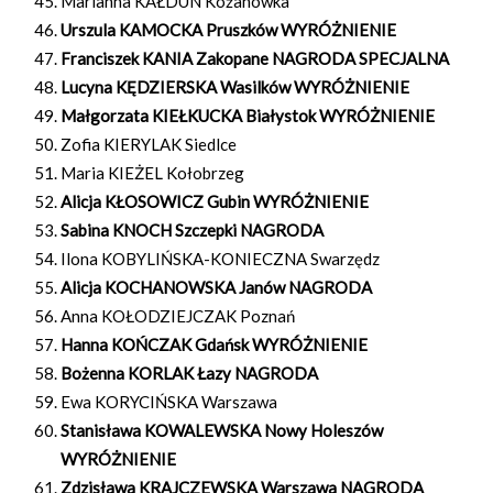
Marianna KAŁDUN Kożanówka
Urszula KAMOCKA Pruszków WYRÓŻNIENIE
Franciszek KANIA Zakopane NAGRODA SPECJALNA
Lucyna KĘDZIERSKA Wasilków WYRÓŻNIENIE
Małgorzata KIEŁKUCKA Białystok WYRÓŻNIENIE
Zofia KIERYLAK Siedlce
Maria KIEŻEL Kołobrzeg
Alicja KŁOSOWICZ Gubin WYRÓŻNIENIE
Sabina KNOCH Szczepki NAGRODA
Ilona KOBYLIŃSKA-KONIECZNA Swarzędz
Alicja KOCHANOWSKA Janów NAGRODA
Anna KOŁODZIEJCZAK Poznań
Hanna KOŃCZAK Gdańsk WYRÓŻNIENIE
Bożenna KORLAK Łazy NAGRODA
Ewa KORYCIŃSKA Warszawa
Stanisława KOWALEWSKA Nowy Holeszów
WYRÓŻNIENIE
Zdzisława KRAJCZEWSKA Warszawa NAGRODA