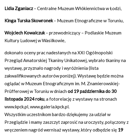
Lidia Zganiacz
– Centralne Muzeum Włókiennictwa w Łodzi,
Kinga Turska Skowronek
– Muzeum Etnograficzne w Toruniu,
Wojciech Kowalczuk
– przewodniczący – Podlaskie Muzeum
Kultury Ludowej w Wasilkowie,
dokonało oceny prac nadesłanych na XXI Ogólnopolski
Przegląd Amatorskiej Tkaniny Unikatowej, wybrało tkaniny na
wystawę, przyznało nagrody i wyróżnienia (lista
zakwalifikowanych autorów poniżej). Wystawę będzie można
oglądać w Muzeum Etnograficznym im. M. Znamierowskiej-
Prüfferowej w Toruniu w dniach
od 19 października do 30
listopada 2024 roku
, a fotorelację z wystawy na stronach
www.kpck.pl, www.galeria.kpck.pl.
Wszystkim uczestnikom bardzo dziękujemy za udział w
Przeglądzie i mamy zaszczyt zaprosić na uroczysty, połączony z
wręczeniem nagród wernisaż wystawy, który odbędzie się
19