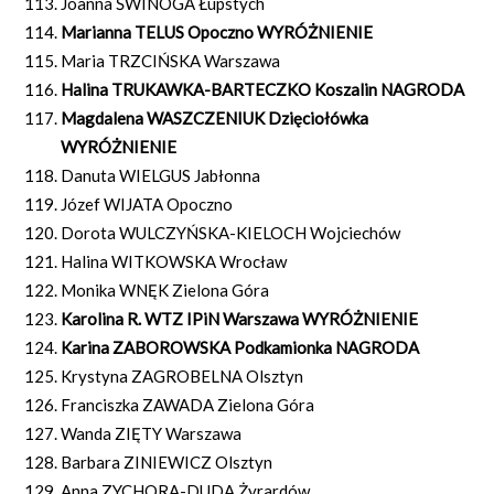
Joanna ŚWINOGA Łupstych
Marianna TELUS Opoczno WYRÓŻNIENIE
Maria TRZCIŃSKA Warszawa
Halina TRUKAWKA-BARTECZKO Koszalin NAGRODA
Magdalena WASZCZENIUK Dzięciołówka
WYRÓŻNIENIE
Danuta WIELGUS Jabłonna
Józef WIJATA Opoczno
Dorota WULCZYŃSKA-KIELOCH Wojciechów
Halina WITKOWSKA Wrocław
Monika WNĘK Zielona Góra
Karolina R. WTZ IPiN Warszawa WYRÓŻNIENIE
Karina ZABOROWSKA Podkamionka NAGRODA
Krystyna ZAGROBELNA Olsztyn
Franciszka ZAWADA Zielona Góra
Wanda ZIĘTY Warszawa
Barbara ZINIEWICZ Olsztyn
Anna ZYCHORA-DUDA Żyrardów