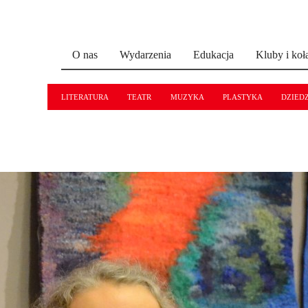
O nas
Wydarzenia
Edukacja
Kluby i koł
LITERATURA
TEATR
MUZYKA
PLASTYKA
DZIED