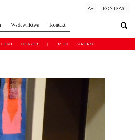
A+
KONTRAST
a
Wydawnictwa
Kontakt
ZICTWO
EDUKACJA
|
DZIECI
SENIORZY