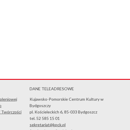
DANE TELEADRESOWE
koleniowej
Kujawsko-Pomorskie Centrum Kultury w
o
Bydgoszczy
i Twórczości
pl. Kościeleckich 6, 85-033 Bydgoszcz
tel. 52 585 15 01
sekretariat@kpck.pl