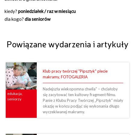
kiedy?
poniedziałek / raz w miesiącu
dla kogo?
dla seniorów
Powiązane wydarzenia i artykuły
Klub pracy twórczej "Pipsztyk" plecie
makramy, FOTOGALERIA
Nadejszła wiekopomna chwila” – chciałoby
edukacja,
się zacytować ten kultowy fragment filmu.
seniorzy
Panie z Klubu Pracy Twórczej „Pipsztyk” miały
okazję w końcu podjąć się wykonania długo
wyczekiwanej makramy.