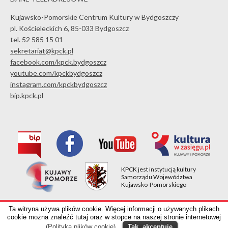
Kujawsko-Pomorskie Centrum Kultury w Bydgoszczy
pl. Kościeleckich 6, 85-033 Bydgoszcz
tel. 52 585 15 01
sekretariat@kpck.pl
facebook.com/kpck.bydgoszcz
youtube.com/kpckbydgoszcz
instagram.com/kpckbydgoszcz
bip.kpck.pl
KPCK jest instytucją kultury
Samorządu Województwa
Kujawsko-Pomorskiego
Kujawsko-Pomorskie Centrum Kultury w Bydgoszczy
Ta witryna używa plików cookie. Więcej informacji o używanych plikach
pl. Kościeleckich 6, 85-033 Bydgoszcz, tel. 52 585 15 01
cookie można znaleźć tutaj oraz w stopce na naszej stronie internetowej
(Polityka plików cookie)
.
Tak, akceptuję