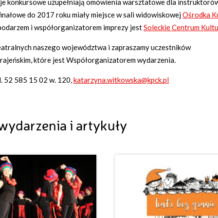
je konkursowe uzupełniają omówienia warsztatowe dla instruktoró
 finałowe do 2017 roku miały miejsce w sali widowiskowej
Ośrodka Ku
podarzem i współorganizatorem imprezy jest
Soleckie Centrum Kult
eatralnych naszego województwa i zapraszamy uczestników
Krajeńskim, które jest Współorganizatorem wydarzenia.
el. 52 585 15 02 w. 120,
katarzyna.witkowska@kpck.pl
wydarzenia i artykuły