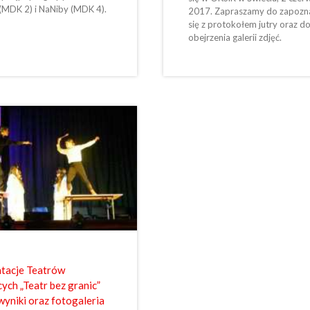
(MDK 2) i NaNiby (MDK 4).
2017. Zapraszamy do zapozn
się z protokołem jutry oraz d
obejrzenia galerii zdjęć.
tacje Teatrów
ych „Teatr bez granic”
wyniki oraz fotogaleria