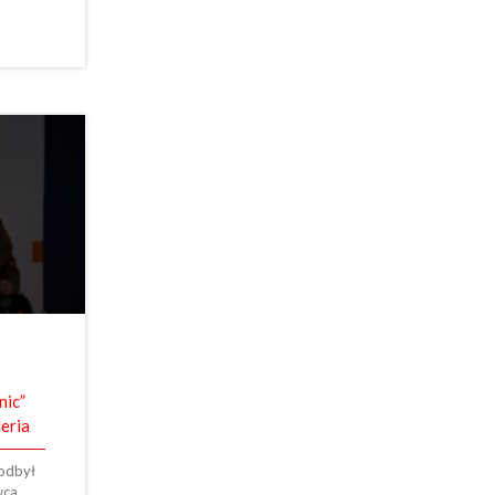
nic”
leria
 odbył
wca