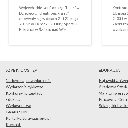
Wojewódzkie Konfrontacje Teatrów
Konfronta
Dziecięcych „Teatr bez granic”
10 maja 
odbywały się w dniach 21 i 22 maja
OKSiR w 
2015r. w Ośrodku Kultury, Sportu i
Zaprasza
Rekreacji w Świeciu nad Wisłą.
wynikami
SZYBKI DOSTĘP
EDUKACJA
Nadchodzące wydarzenia
Kujawski Uniwe
Wydarzenia cykliczne
Akademia Sztuk
Konkursy i przeglądy
Mały Uniwersyte
Edukacja
Pracownia Ceram
Wydawnictwa
Sekcje, kluby i 
Galeria SLiN
Portal kulturawzasiegu.pl
Kontakt