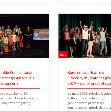
teatr
zkie Konfrontacje
Konfrontacje Teatrów
 Jednego Aktora 2021 -
Dziecięcych „Teatr bez gra
 fotogaleria
2019 – wyniki oraz fotoga
rsu przystąpiło 13
23 maja 2019 Soleckie Centr
aktorów, dowiedz się kto
Kultury po raz kolejny było
, obejrzyj fotogalerię!
gospodarzem prezentacji
konkursowych młodych artys