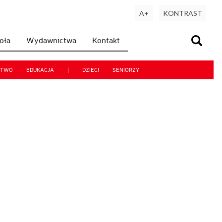
A+
KONTRAST
koła
Wydawnictwa
Kontakt
CTWO
EDUKACJA
|
DZIECI
SENIORZY