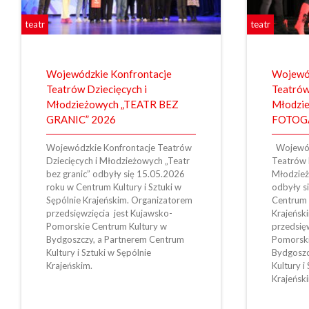
teatr
teatr
Wojewódzkie Konfrontacje
Wojewód
Teatrów Dziecięcych i
Teatrów
Młodzieżowych „TEATR BEZ
Młodzie
GRANIC” 2026
FOTOG
Wojewódzkie Konfrontacje Teatrów
Wojewód
Dziecięcych i Młodzieżowych „Teatr
Teatrów 
bez granic” odbyły się 15.05.2026
Młodzież
roku w Centrum Kultury i Sztuki w
odbyły s
Sępólnie Krajeńskim. Organizatorem
Centrum K
przedsięwzięcia jest Kujawsko-
Krajeńsk
Pomorskie Centrum Kultury w
przedsię
Bydgoszczy, a Partnerem Centrum
Pomorski
Kultury i Sztuki w Sępólnie
Bydgoszc
Krajeńskim.
Kultury i
Krajeńsk