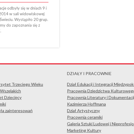
cje odbyły się w dniach 9 i
2014 w sali widowiskowej
Świeciu. Wystąpiło 20 grup.
my do zapoznania się z
.
DZIAŁY I PRACOWNIE
rsytet Trzeciego Wieku
Dział Edukacji i Integracji Międzypo
 Wszelakich
Pracownia Dziedzictwa Kulturoweg
t Dziecięcy
Pracownia Literatury i Dokumentacj
iki
Kazimierza Hoffmana
koła zainteresowań
Dział Artystyczny
Pracownia ceramiki
Galeria Sztuki Ludowej i Nieprofesjo
Marketing Kultury