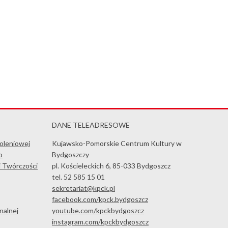
DANE TELEADRESOWE
koleniowej
Kujawsko-Pomorskie Centrum Kultury w
o
Bydgoszczy
i Twórczości
pl. Kościeleckich 6, 85-033 Bydgoszcz
tel. 52 585 15 01
sekretariat@kpck.pl
facebook.com/kpck.bydgoszcz
nalnej
youtube.com/kpckbydgoszcz
instagram.com/kpckbydgoszcz