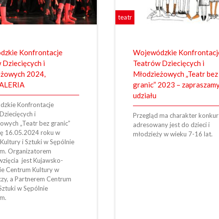
teatr
zkie Konfrontacje
Wojewódzkie Konfrontacj
 Dziecięcych i
Teatrów Dziecięcych i
żowych 2024,
Młodzieżowych „Teatr bez
ALERIA
granic” 2023 – zapraszam
udziału
zkie Konfrontacje
Dziecięcych i
Przegląd ma charakter konkur
owych „Teatr bez granic”
adresowany jest do dzieci i
ię 16.05.2024 roku w
młodzieży w wieku 7-16 lat.
ultury i Sztuki w Sępólnie
im. Organizatorem
wzięcia jest Kujawsko-
e Centrum Kultury w
zy, a Partnerem Centrum
 Sztuki w Sępólnie
im.