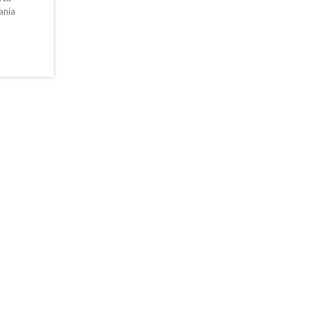
ania
o