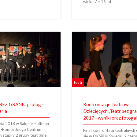
wieku 7 – 16 lat
teatr
BEZ GRANIC prolog -
Konfrontacje Teatrów
eria
Dziecięcych „Teatr bez gra
2017 - wyniki oraz fotoga
nia 2018 w Salonie Hoffman
o-Pomorskiego Centrum
Finał konfrontacji teatralnych
ystąpiły 2 grupy teatralne:
się w OKSiR w Świeciu, 2 czer