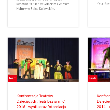
Pacynka 
kwietnia 2018 r. w Soleckim Centrum
Kultury w Solcu Kujawskim.
teatr
teatr
Konfrontacje Teatrów
Konfron
Dziecięcych „Teatr bez granic”
Dziecięc
2016 - wyniki oraz fotorelacja
2014 – 