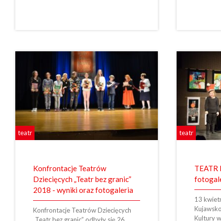
teatr
teatr
Konfrontacje Teatrów
TEATR 
Dziecięcych „Teatr bez granic”
fotogal
2018 - wyniki oraz fotogaleria
13 kwiet
Kujawsk
Konfrontacje Teatrów Dziecięcych
Kultury w
„Teatr bez granic” odbyły się 26