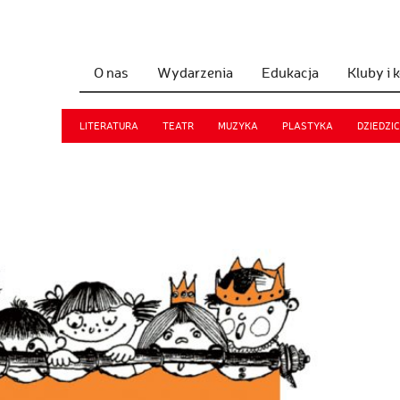
O nas
Wydarzenia
Edukacja
Kluby i 
LITERATURA
TEATR
MUZYKA
PLASTYKA
DZIEDZI