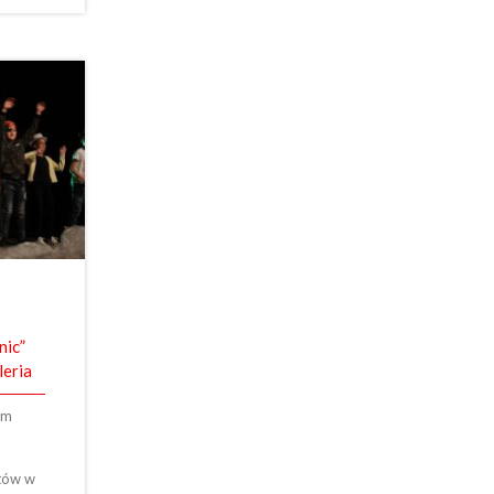
nic”
leria
um
tów w