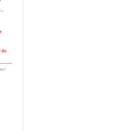
e
y do
su i