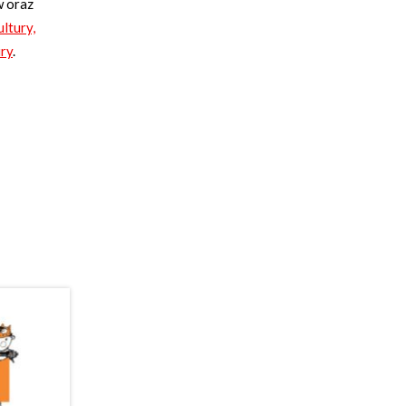
w oraz
ltury,
ury
.