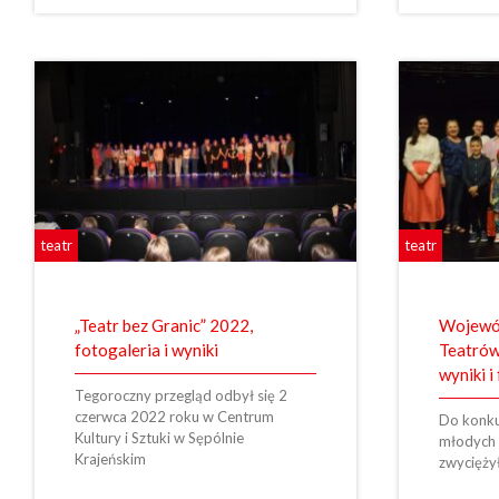
teatr
teatr
„Teatr bez Granic” 2022,
Wojewód
fotogaleria i wyniki
Teatrów
wyniki i
Tegoroczny przegląd odbył się 2
czerwca 2022 roku w Centrum
Do konku
Kultury i Sztuki w Sępólnie
młodych 
Krajeńskim
zwyciężył