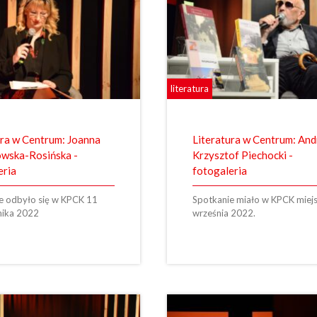
literatura
ura w Centrum: Joanna
Literatura w Centrum: And
wska-Rosińska -
Krzysztof Piechocki -
eria
fotogaleria
e odbyło się w KPCK 11
Spotkanie miało w KPCK miej
nika 2022
września 2022.