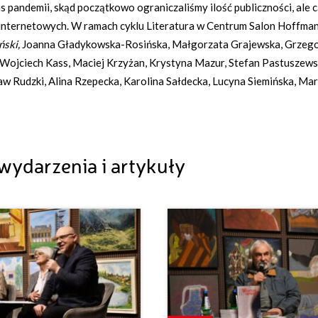
pandemii, skąd początkowo ograniczaliśmy ilość publiczności, ale 
internetowych. W ramach cyklu Literatura w Centrum Salon Hoffma
ński,
Joanna Gładykowska-Rosińska, Małgorzata Grajewska, Grzeg
 Wojciech Kass, Maciej Krzyżan, Krystyna Mazur, Stefan Pastuszews
aw Rudzki, Alina Rzepecka, Karolina Sałdecka, Lucyna Siemińska, Ma
wydarzenia i artykuły