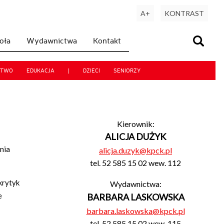
A+
KONTRAST
koła
Wydawnictwa
Kontakt
CTWO
EDUKACJA
|
DZIECI
SENIORZY
Kierownik:
ALICJA DUŻYK
nia
alicja.duzyk@kpck.pl
tel. 52 585 15 02 wew. 112
krytyk
Wydawnictwa:
e
BARBARA LASKOWSKA
barbara.laskowska@kpck.pl
tel. 52 585 15 02 wew. 115