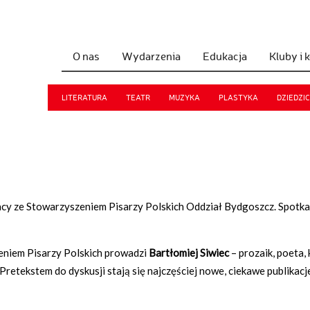
O nas
Wydarzenia
Edukacja
Kluby i 
LITERATURA
TEATR
MUZYKA
PLASTYKA
DZIEDZI
acy ze Stowarzyszeniem Pisarzy Polskich Oddział Bydgoszcz. Spotka
eniem Pisarzy Polskich prowadzi
Bartłomiej Siwiec
– prozaik, poeta, 
Pretekstem do dyskusji stają się najczęściej nowe, ciekawe publikacj