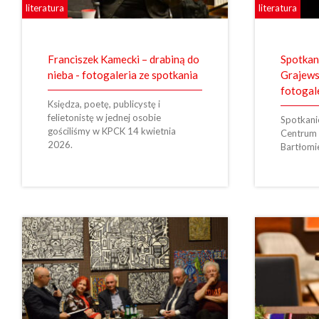
literatura
literatura
Franciszek Kamecki – drabiną do
Spotkan
nieba - fotogaleria ze spotkania
Grajews
fotogal
Księdza, poetę, publicystę i
felietonistę w jednej osobie
Spotkanie
gościliśmy w KPCK 14 kwietnia
Centrum 
2026.
Bartłomie