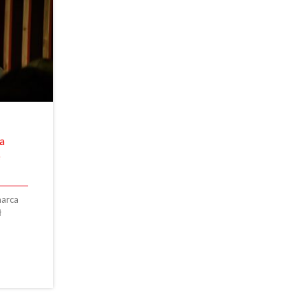
na
e
marca
ł