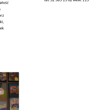
całość
n
orz
ki,
rek