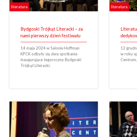
literatura
literatura
Bydgoski Trójkąt Literacki – za
Literat
nami pierwszy dzień festiwalu
dedyko
14 maja 2024 w Salonie Hoffman
12 grudn
KPCK odbyły się dwa spotkania
w roku sp
inaugurujące tegoroczny Bydgoski
Centrum.
Trójkąt Literacki.