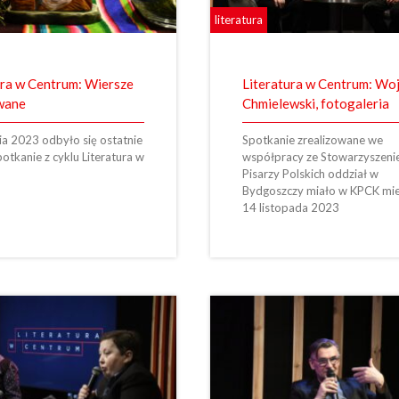
literatura
ura w Centrum: Wiersze
Literatura w Centrum: Wo
wane
Chmielewski, fotogaleria
ia 2023 odbyło się ostatnie
Spotkanie zrealizowane we
otkanie z cyklu Literatura w
współpracy ze Stowarzyszen
Pisarzy Polskich oddział w
Bydgoszczy miało w KPCK mie
14 listopada 2023