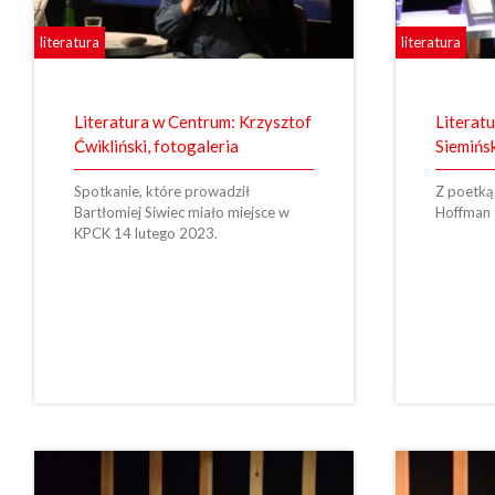
literatura
literatura
Literatura w Centrum: Krzysztof
Literat
Ćwikliński, fotogaleria
Siemińsk
Spotkanie, które prowadził
Z poetką 
Bartłomiej Siwiec miało miejsce w
Hoffman 
KPCK 14 lutego 2023.