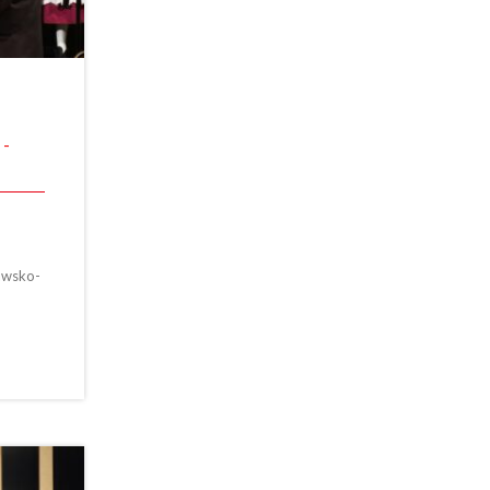
 -
awsko-