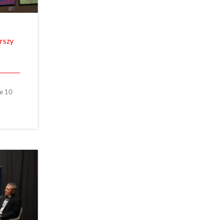
erszy
e 10