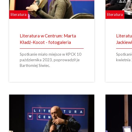
literatura
literatura
Literatura w Centrum: Marta
Literat
Kładź-Kocot - fotogaleria
Jackiewi
Spotkanie miało miejsce w KPCK 10
Spotkani
października 2023, poprowadził je
kwietnia
Bartłomiej Siwiec.