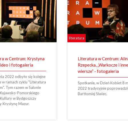
literatura
ura w Centrum: Krystyna
Literatura w Centrum: Ali
ideo i fotogaleria
Rzepecka, „Warkocze i inn
wiersze” - fotogaleria
nia 2022 odbyło się kolejne
 w ramach cyklu "Literatura
Spotkanie, w Dzień Kobiet 8 
m". Tym razem w Salonie
2022 tradycyjnie poprowadzi
 Kujawsko-Pomorskiego
Bartłomiej Siwiec.
Kultury w Bydgoszczy
my Krystynę Mazur.