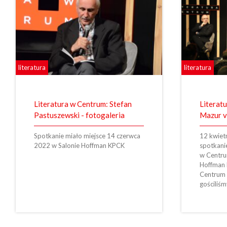
literatura
literatura
Literatura w Centrum: Stefan
Literat
Pastuszewski - fotogaleria
Mazur v
Spotkanie miało miejsce 14 czerwca
12 kwiet
2022 w Salonie Hoffman KPCK
spotkanie
w Centru
Hoffman
Centrum 
gościliś