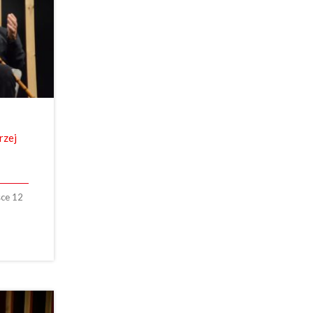
rzej
sce 12