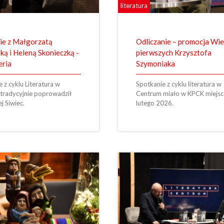
literatura
ie z Małgorzatą
Odliczanie – promocja Wi
ką i Heleną Skonieczką -
pierwszych Krzysztofa
eria
Szymoniaka
 z cyklu Literatura w
Spotkanie z cyklu literatura w
tradycyjnie poprowadził
Centrum miało w KPCK miejsc
j Siwiec.
lutego 2026.