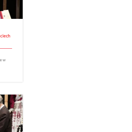
jciech
ce w