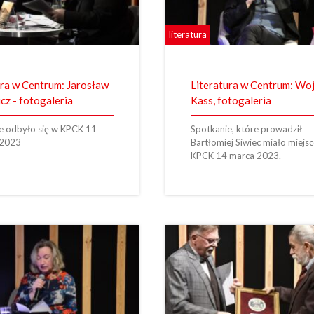
literatura
ura w Centrum: Jarosław
Literatura w Centrum: Wo
cz - fotogaleria
Kass, fotogaleria
e odbyło się w KPCK 11
Spotkanie, które prowadził
 2023
Bartłomiej Siwiec miało miejs
KPCK 14 marca 2023.