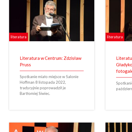
literatura
literatura
Literatura w Centrum: Zdzisław
Literat
Pruss
Gładyko
fotogal
Spotkanie miało miejsce w Salonie
Hoffman 8 listopada 2022,
Spotkani
tradycyjnie poprowadził je
paździer
Bartłomiej Siwiec.