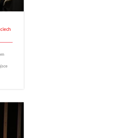
jciech
iem
jsce