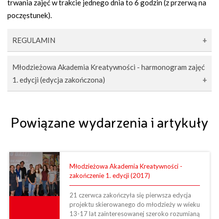
trwania zajęć w trakcie jednego dnia to 6 godzin (z przerwą na
poczęstunek).
REGULAMIN
Młodzieżowa Akademia Kreatywności - harmonogram zajęć
1. edycji (edycja zakończona)
Uczestnikami zajęć mogą być osoby spełniające
kryteria wieku (13-17 lat), akceptujące postanowienia
regulaminu oraz posiadające zgodę rodzica albo
Powiązane wydarzenia i artykuły
opiekuna prawnego (w przypadku osób małoletnich).
11.03.2017 – Uroczyste rozpoczęcie projektu, Zajęcia
Nabór odbywa się poprzez obowiązkowe wypełnienie
integracyjne / zapoznawcze, Animacja Społeczno-
deklaracji uczestnictwa oraz formularzy
Kulturalna, Spotkanie z psychologiem / trenerem
uzupełniających. Gotowy druk można pobrać w
25.03.2017 – Warsztaty dziennikarskie,
Młodzieżowa Akademia Kreatywności -
zakończenie 1. edycji (2017)
sekretariatach szkół lub na stronie internetowej
Przygotowywanie tekstów, Retoryka i autoprezentacja,
www.kpck.pl.
Emisja głosu, Spotkanie z dziennikarzem
21 czerwca zakończyła się pierwsza edycja
Wielkość grupy jest ograniczona do 15 osób, w
01.04.2017 – Zajęcia plastyczne, Warsztaty rysunku i
projektu skierowanego do młodzieży w wieku
13-17 lat zainteresowanej szeroko rozumianą
przypadku większej ilości zgłoszeń o kolejności
techniki malarskie, Dobór właściwych materiałów, Analiza