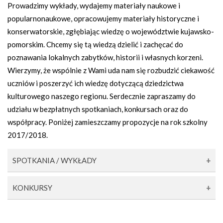
Prowadzimy wykłady, wydajemy materiały naukowe i
popularnonaukowe, opracowujemy materiały historyczne i
konserwatorskie, zgłębiając wiedzę o województwie kujawsko-
pomorskim. Chcemy się tą wiedzą dzielić i zachęcać do
poznawania lokalnych zabytków, historii i własnych korzeni.
Wierzymy, że wspólnie z Wami uda nam się rozbudzić ciekawość
uczniów i poszerzyć ich wiedzę dotyczącą dziedzictwa
kulturowego naszego regionu. Serdecznie zapraszamy do
udziału w bezpłatnych spotkaniach, konkursach oraz do
współpracy. Poniżej zamieszczamy propozycje na rok szkolny
2017/2018.
SPOTKANIA / WYKŁADY
KONKURSY
Za pan brat z zabytkami i dziejami regionu
adresat: uczniowie klas VII–VIII, szkół ponadpodstawowych,
Wojewódzki Konkurs Historyczny „Zabytki naszego
osoby dorosłe