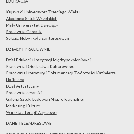
EDUKACJA
Kujawski Uniwersytet Trzeciego Wieku
Akademia Sztuk Wszelakich
Mały Uniwersytet Dziecięcy
Pracownia Ceramiki
Sekcje, kluby i koła zainteresowań
DZIAŁY I PRACOWNIE
Dział Edukacji i Integracji Międzypokoleniowej
Pracownia Dziedzictwa Kulturowego
Pracownia Literatury i Dokumentacji Twórczości Kazimierza
Hoffmana
Dział Artystyczny
Pracownia ceramiki
Galeria Sztuki Ludowej i Nieprofesjonalnej
Marketing Kultury
Warsztat Terapii Zajęciowej
DANE TELEADRESOWE
Kujawsko-Pomorskie Centrum Kultury w Bydgoszczy